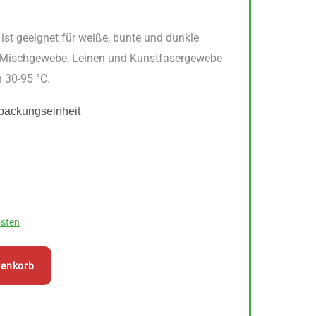
ist geeignet für weiße, bunte und dunkle
, Mischgewebe, Leinen und Kunstfasergewebe
 30-95 °C.
packungseinheit
nglicher
Aktueller
€
Preis
sten
ist:
39,99 €.
renkorb