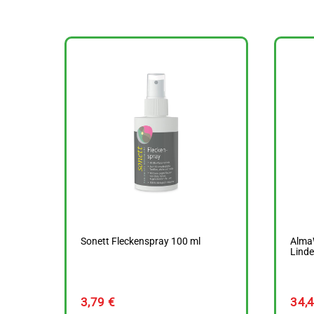
Sonett Fleckenspray 100 ml
Alma
Linde
3,79
€
34,