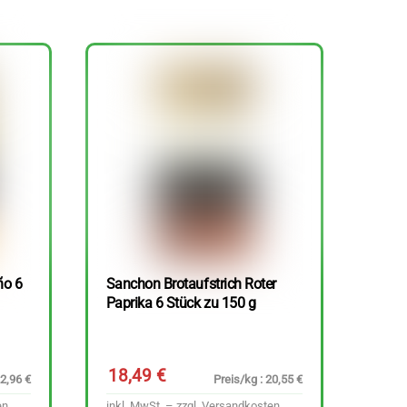
ño 6
Sanchon Brotaufstrich Roter
Paprika 6 Stück zu 150 g
18,49
€
22,96 €
Preis/kg : 20,55 €
en
inkl. MwSt. – zzgl.
Versandkosten