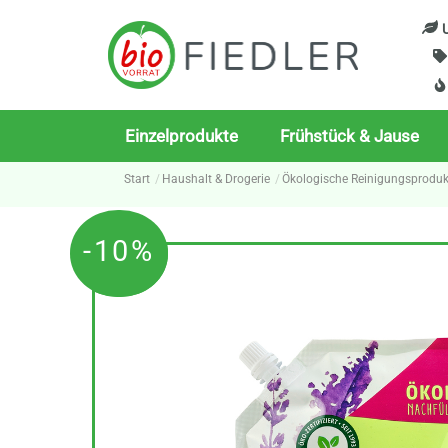
Skip
U
to
content
Einzelprodukte
Frühstück & Jause
Start
Haushalt & Drogerie
Ökologische Reinigungsproduk
-10%
-10%