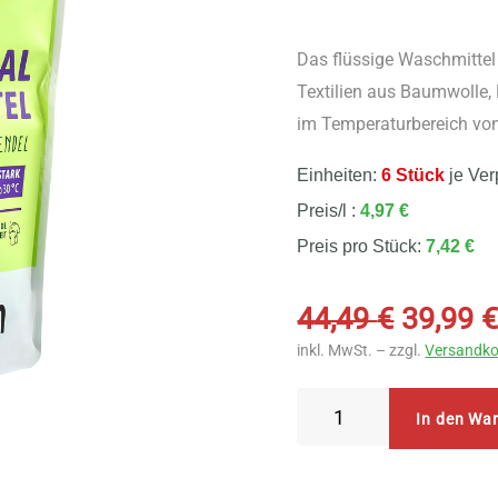
Das flüssige Waschmittel 
Textilien aus Baumwolle
im Temperaturbereich von
Einheiten:
6 Stück
je Ver
Preis/l :
4,97 €
Preis pro Stück:
7,42 €
Ursprü
44,49
€
39,99
Preis
inkl. MwSt. – zzgl.
Versandko
war:
44,49 €
AlmaWin
In den Wa
Universal
Waschmittel