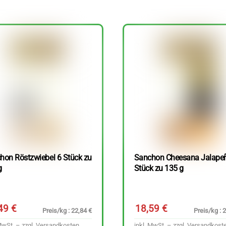
hon Röstzwiebel 6 Stück zu
Sanchon Cheesana Jalape
g
Stück zu 135 g
,49
€
18,59
€
Preis/kg : 22,84 €
Preis/kg : 
MwSt. – zzgl.
Versandkosten
inkl. MwSt. – zzgl.
Versandkost