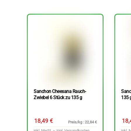
Sanchon Cheesana Rauch-
Sanc
Zwiebel 6 Stück zu 135 g
135 
18,49
€
18
Preis/kg : 22,84 €
inkl. MwSt. – zzgl.
Versandkosten
inkl. 