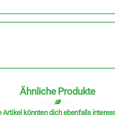
Lavendel
6
Stück
zu
1,5
l
Menge
Ähnliche Produkte
 Artikel könnten dich ebenfalls interes