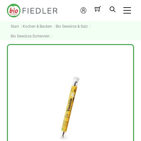
Skip
Me
to
Mein
content
Konto
Start
Kochen & Backen
Bio Gewürze & Salz
Bio Gewürze Sortenrein