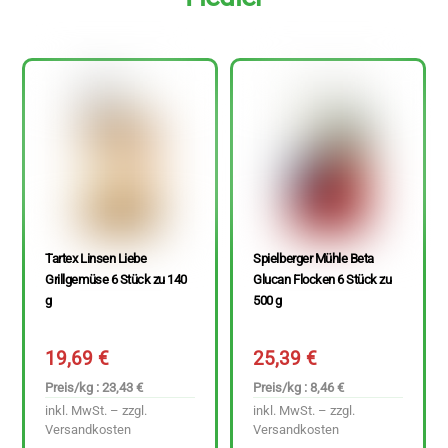
Tartex Linsen Liebe
Spielberger Mühle Beta
Grillgemüse 6 Stück zu 140
Glucan Flocken 6 Stück zu
g
500 g
19,69
€
25,39
€
Preis/kg : 23,43 €
Preis/kg : 8,46 €
inkl. MwSt. – zzgl.
inkl. MwSt. – zzgl.
Versandkosten
Versandkosten