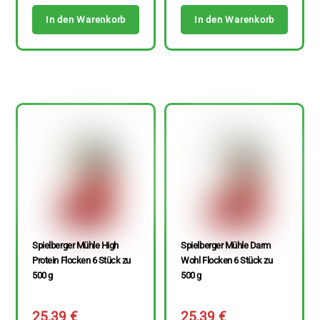
In den Warenkorb
In den Warenkorb
Spielberger Mühle High
Spielberger Mühle Darm
Protein Flocken 6 Stück zu
Wohl Flocken 6 Stück zu
500 g
500 g
25,39
€
25,39
€