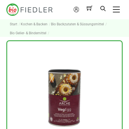
Skip
Me
to
Mein
content
Konto
Start
Kochen & Backen
Bio Backzutaten & Süssungsmittel
Bio Gelier- & Bindemittel