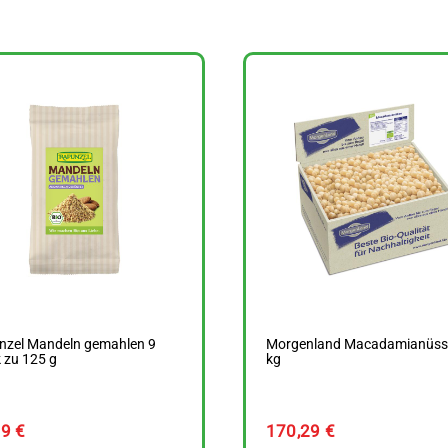
nzel Mandeln gemahlen 9
Morgenland Macadamianüsse
 zu 125 g
kg
39
€
170,29
€