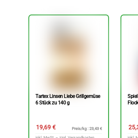
Tartex Linsen Liebe Grillgemüse
Spie
6 Stück zu 140 g
Floc
19,69
€
25
Preis/kg : 23,43 €
inkl. MwSt. – zzgl.
Versandkosten
inkl. 