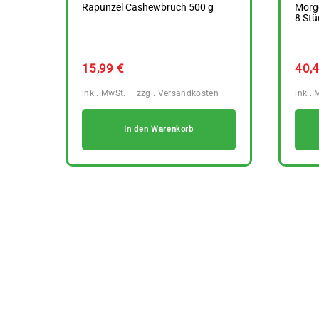
Rapunzel Cashewbruch 500 g
Morg
8 Stü
15,99
€
40,
In den Warenkorb