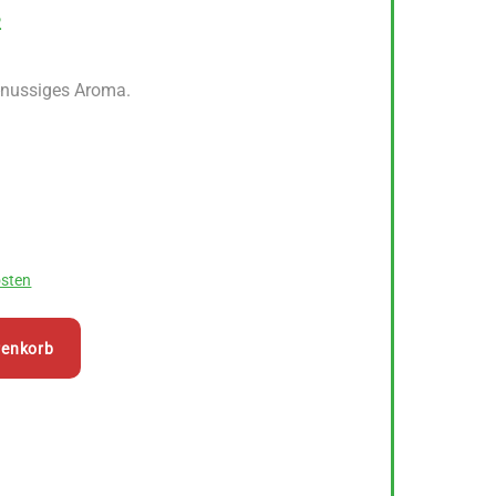
2
-nussiges Aroma.
sten
renkorb