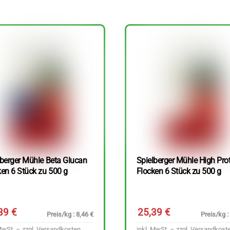
lberger Mühle Beta Glucan
Spielberger Mühle High Pro
ken 6 Stück zu 500 g
Flocken 6 Stück zu 500 g
,39
€
25,39
€
Preis/kg : 8,46 €
Preis/kg :
MwSt. – zzgl.
Versandkosten
inkl. MwSt. – zzgl.
Versandkost