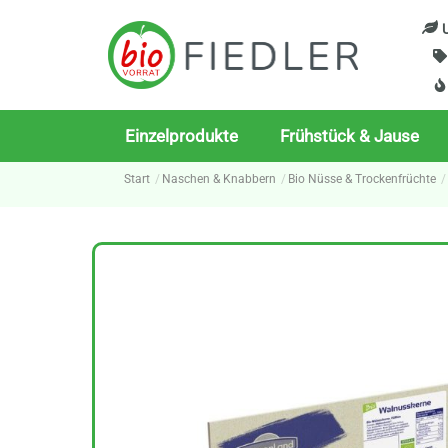
Skip
U
to
content
Einzelprodukte
Frühstück & Jause
Start
Naschen & Knabbern
Bio Nüsse & Trockenfrüchte