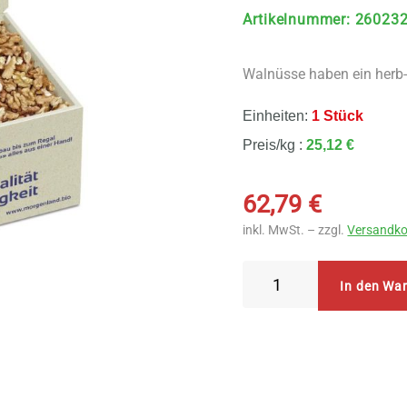
Artikelnummer
:
26023
Walnüsse haben ein herb
Einheiten:
1 Stück
Preis/kg :
25,12 €
62,79
€
inkl. MwSt. – zzgl.
Versandko
Morgenland
In den Wa
Walnusskerne
2,5
kg
Menge