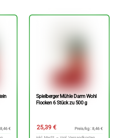
tein
Spielberger Mühle Darm Wohl
Flocken 6 Stück zu 500 g
25,39
€
 8,46 €
Preis/kg : 8,46 €
en
inkl. MwSt. – zzgl.
Versandkosten