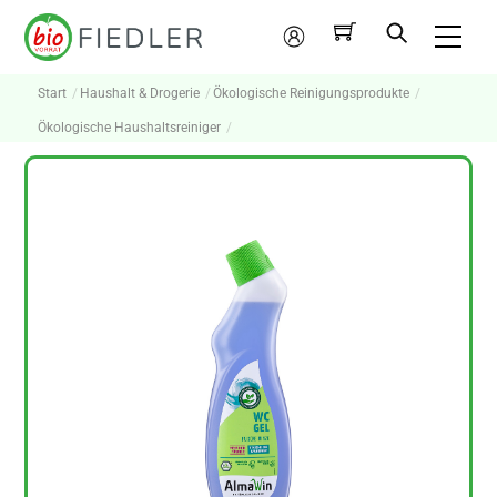
Skip
Me
to
Mein
content
Konto
Start
Haushalt & Drogerie
Ökologische Reinigungsprodukte
Ökologische Haushaltsreiniger