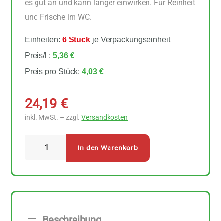
es gut an und kann länger einwirken. Für Reinheit
und Frische im WC.
Einheiten:
6 Stück
je Verpackungseinheit
Preis/l :
5,36 €
Preis pro Stück:
4,03 €
24,19
€
inkl. MwSt. – zzgl.
Versandkosten
AlmaWin
In den Warenkorb
WC
Gel
Frische
Minze
6
Beschreibung