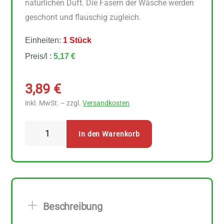
natürlichen Duft. Die Fasern der Wäsche werden
geschont und flauschig zugleich.
Einheiten:
1 Stück
Preis/l :
5,17 €
3,89
€
inkl. MwSt. – zzgl.
Versandkosten
AlmaWin
In den Warenkorb
Weichspüler
Orangenblüte
750
ml
Menge
Beschreibung