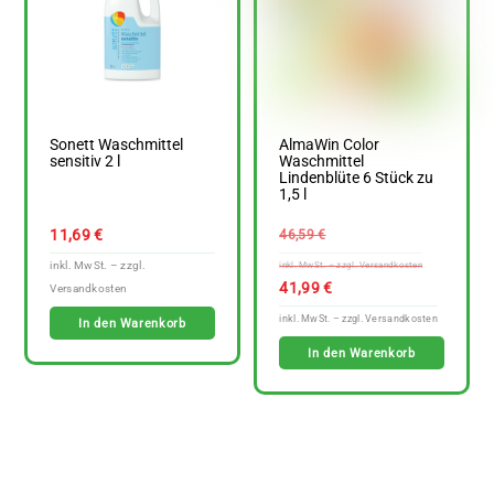
Sonett Waschmittel
AlmaWin Color
sensitiv 2 l
Waschmittel
Lindenblüte 6 Stück zu
1,5 l
Ursprüngl
11,69
€
46,59
€
Preis
war:
Aktuelle
41,99
€
46,59 €
Preis
In den Warenkorb
ist:
In den Warenkorb
41,99 €