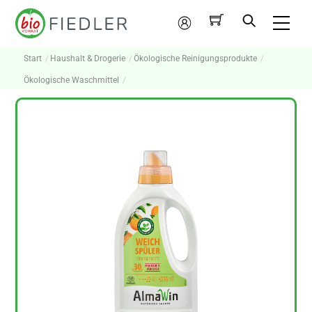
Skip
Me
to
Mein
content
Konto
Start
Haushalt & Drogerie
Ökologische Reinigungsprodukte
Ökologische Waschmittel