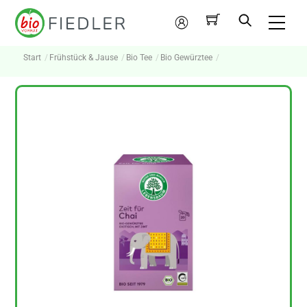
Skip
Me
to
Mein
content
Konto
Start
Frühstück & Jause
Bio Tee
Bio Gewürztee