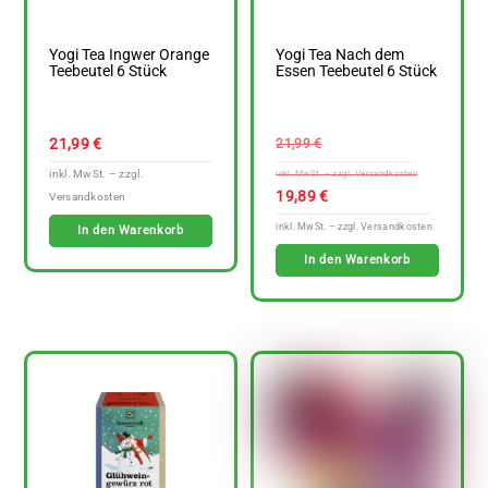
Yogi Tea Ingwer Orange
Yogi Tea Nach dem
Teebeutel 6 Stück
Essen Teebeutel 6 Stück
Ursprüngl
21,99
€
21,99
€
Preis
war:
Aktuelle
19,89
€
21,99 €
Preis
In den Warenkorb
ist:
In den Warenkorb
19,89 €