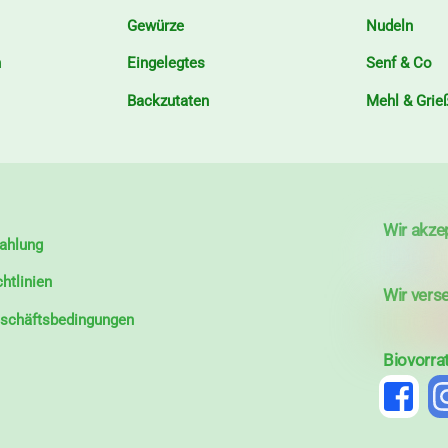
Gewürze
Nudeln
n
Eingelegtes
Senf & Co
Backzutaten
Mehl & Grie
Wir akze
ahlung
htlinien
Wir vers
eschäftsbedingungen
Biovorra