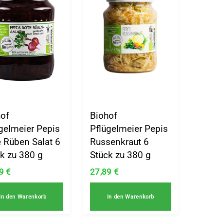
hof
Biohof
gelmeier Pepis
Pflügelmeier Pepis
 Rüben Salat 6
Russenkraut 6
k zu 380 g
Stück zu 380 g
89
€
27,89
€
In den Warenkorb
In den Warenkorb