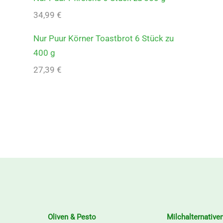
34,99
€
Nur Puur Körner Toastbrot 6 Stück zu
400 g
27,39
€
Oliven & Pesto
Milchalternative