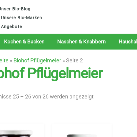
nser Bio-Blog
Unsere Bio-Marken
Angebote
Kochen & Backen
Naschen & Knabbern
Haushal
eite
»
Biohof Pflügelmeier
»
Seite 2
ohof Pflügelmeier
Nach
nisse 25 – 26 von 26 werden angezeigt
Beliebtheit
sortiert