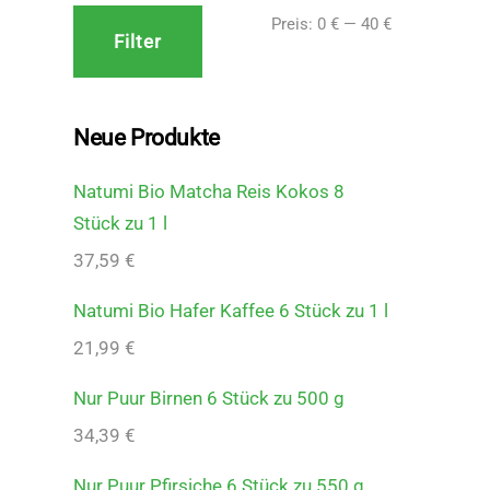
Min.
Max.
Preis:
0 €
—
40 €
Filter
Preis
Preis
Neue Produkte
Natumi Bio Matcha Reis Kokos 8
Stück zu 1 l
37,59
€
Natumi Bio Hafer Kaffee 6 Stück zu 1 l
21,99
€
Nur Puur Birnen 6 Stück zu 500 g
34,39
€
Nur Puur Pfirsiche 6 Stück zu 550 g