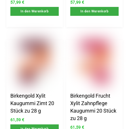
57,99
€
57,99
€
In den Warenkorb
In den Warenkorb
Birkengold Xylit
Birkengold Frucht
Kaugummi Zimt 20
Xylit Zahnpflege
Stück zu 28 g
Kaugummi 20 Stück
zu 28 g
61,59
€
61,59
€
In den Warenkorb