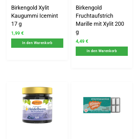
Birkengold Xylit
Birkengold
Kaugummi Icemint
Fruchtaufstrich
17 g
Marille mit Xylit 200
g
1,99
€
4,49
€
In den Warenkorb
In den Warenkorb
.
x.
is
is