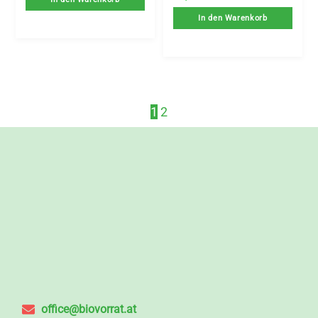
In den Warenkorb
1
2
office@biovorrat.at