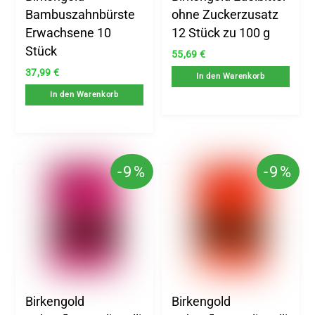
Bambuszahnbürste
ohne Zuckerzusatz
Erwachsene 10
12 Stück zu 100 g
Stück
55,69
€
37,99
€
In den Warenkorb
In den Warenkorb
-9%
-9%
Birkengold
Birkengold