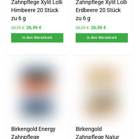
Zahnpflege Xylit Lolli
Zahnpflege Xylit Lolli
Himbeere 20 Stück
Erdbeere 20 Stück
zu 6 g
zu 6 g
Ursprünglicher
Aktueller
Ursprünglicher
Aktueller
26,99
€
26,99
€
29,79
€
29,79
€
Preis
Preis
Preis
Preis
In den Warenkorb
In den Warenkorb
war:
ist:
war:
ist:
29,79 €
26,99 €.
29,79 €
26,99 €.
Birkengold Energy
Birkengold
Zahnpflege
Zahnpflege Natur