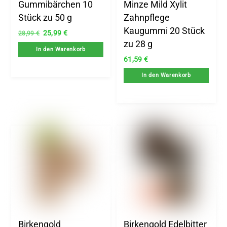
Gummibärchen 10
Minze Mild Xylit
Stück zu 50 g
Zahnpflege
Kaugummi 20 Stück
Ursprünglicher
Aktueller
25,99
€
28,99
€
zu 28 g
Preis
Preis
In den Warenkorb
war:
ist:
61,59
€
28,99 €
25,99 €.
In den Warenkorb
Birkengold
Birkengold Edelbitter