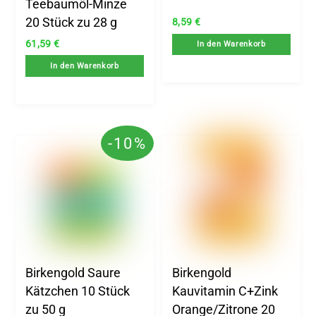
Teebaumöl-Minze
20 Stück zu 28 g
8,59
€
61,59
€
In den Warenkorb
In den Warenkorb
-10%
Birkengold Saure
Birkengold
Kätzchen 10 Stück
Kauvitamin C+Zink
zu 50 g
Orange/Zitrone 20