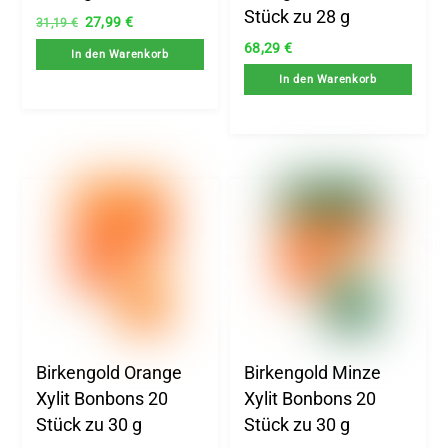
Stück zu 28 g
Ursprünglicher
Aktueller
27,99
€
31,19
€
Preis
Preis
68,29
€
In den Warenkorb
war:
ist:
In den Warenkorb
31,19 €
27,99 €.
Birkengold Orange
Birkengold Minze
Xylit Bonbons 20
Xylit Bonbons 20
Stück zu 30 g
Stück zu 30 g