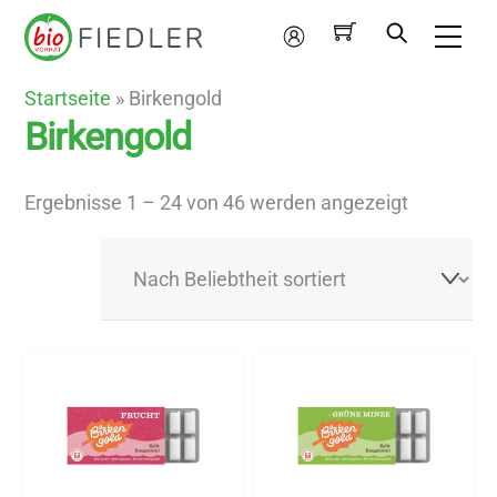
Skip
Me
to
Mein
content
Konto
Startseite
»
Birkengold
Birkengold
Nach
Ergebnisse 1 – 24 von 46 werden angezeigt
Beliebthei
sortiert