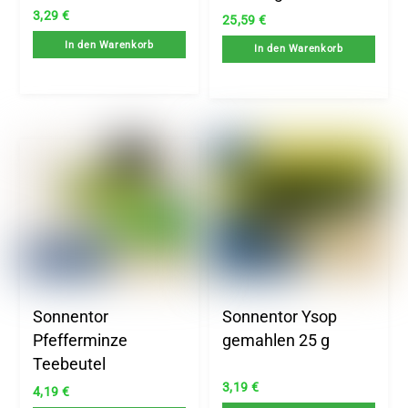
3,29
€
25,59
€
In den Warenkorb
In den Warenkorb
Sonnentor
Sonnentor Ysop
Pfefferminze
gemahlen 25 g
Teebeutel
3,19
€
4,19
€