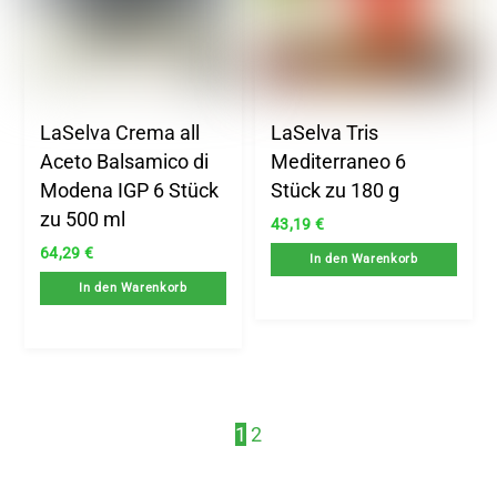
LaSelva Crema all
LaSelva Tris
Aceto Balsamico di
Mediterraneo 6
Modena IGP 6 Stück
Stück zu 180 g
zu 500 ml
43,19
€
64,29
€
In den Warenkorb
In den Warenkorb
1
2