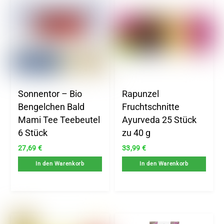
Sonnentor – Bio
Rapunzel
Bengelchen Bald
Fruchtschnitte
Mami Tee Teebeutel
Ayurveda 25 Stück
6 Stück
zu 40 g
27,69
€
33,99
€
In den Warenkorb
In den Warenkorb