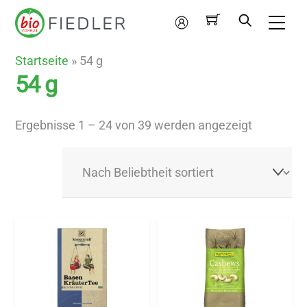
Skip
Me
to
Mein
content
Konto
Startseite
»
54 g
54 g
Nach
Ergebnisse 1 – 24 von 39 werden angezeigt
Beliebthei
sortiert