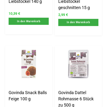
Liebstöckel 140 g
Liebstöckel
geschnitten 15 g
10,39
€
2,99
€
In den Warenkorb
In den Warenkorb
Govinda Snack Balls
Govinda Dattel
Feige 100 g
Rohmasse 6 Stück
zu 500 g