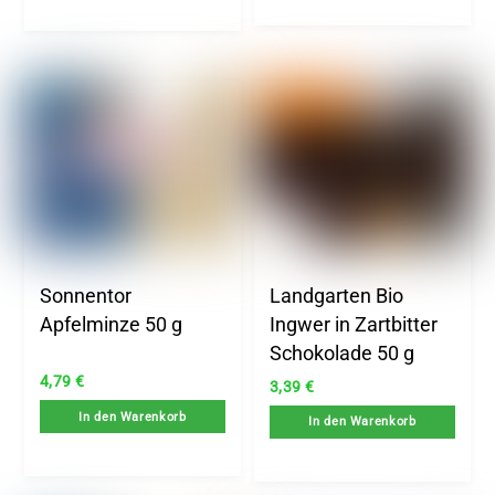
Sonnentor
Landgarten Bio
Apfelminze 50 g
Ingwer in Zartbitter
Schokolade 50 g
4,79
€
3,39
€
In den Warenkorb
In den Warenkorb