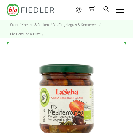
Skip
Me
to
Mein
content
Konto
Start
Kochen & Backen
Bio Eingelegtes & Konserven
Bio Gemüse & Pilze