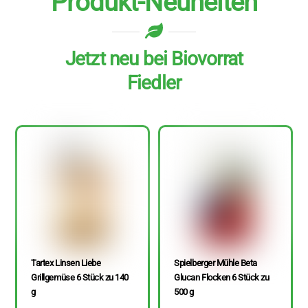
Produkt-Neuheiten
Jetzt neu bei Biovorrat
Fiedler
Tartex Linsen Liebe
Spielberger Mühle Beta
Grillgemüse 6 Stück zu 140
Glucan Flocken 6 Stück zu
g
500 g