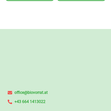
office@biovorrat.at
+43 664 1413022