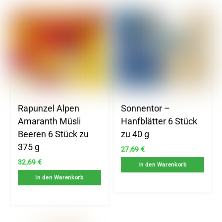
Rapunzel Alpen
Sonnentor –
Amaranth Müsli
Hanfblätter 6 Stück
Beeren 6 Stück zu
zu 40 g
375 g
27,69
€
32,69
€
In den Warenkorb
In den Warenkorb