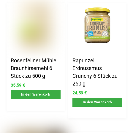
Rosenfellner Mühle
Rapunzel
Braunhirsemehl 6
Erdnussmus
Stück zu 500 g
Crunchy 6 Stück zu
250 g
35,59
€
24,59
€
In den Warenkorb
In den Warenkorb