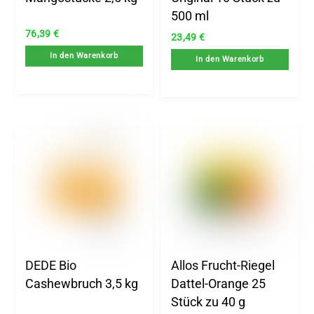
500 ml
76,39
€
23,49
€
In den Warenkorb
In den Warenkorb
DEDE Bio
Allos Frucht-Riegel
Cashewbruch 3,5 kg
Dattel-Orange 25
Stück zu 40 g