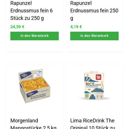
Rapunzel
Rapunzel
Erdnussmus fein 6
Erdnussmus fein 250
Stück zu 250 g
g
24,59
€
4,19
€
In den Warenkorb
In den Warenkorb
Morgenland
Lima RiceDrink The
Mangostücke 2,5 kg
Original 10 Stück zu