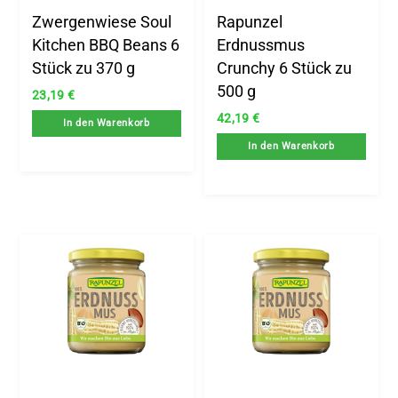
Zwergenwiese Soul
Rapunzel
Kitchen BBQ Beans 6
Erdnussmus
Stück zu 370 g
Crunchy 6 Stück zu
500 g
23,19
€
42,19
€
In den Warenkorb
In den Warenkorb