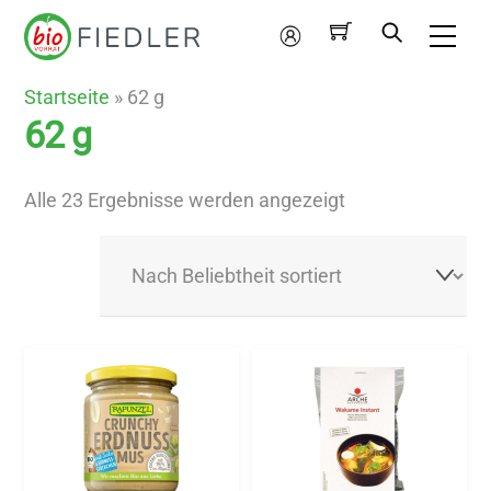
Skip
Me
to
Mein
content
Konto
Startseite
»
62 g
62 g
Nach
Alle 23 Ergebnisse werden angezeigt
Beliebtheit
sortiert