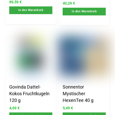
89,59
€
40,29
€
In den Warenkorb
In den Warenkorb
Govinda Dattel-
Sonnentor
Kokos Fruchtkugeln
Mystischer
120 g
HexenTee 40 g
4,69
€
5,49
€