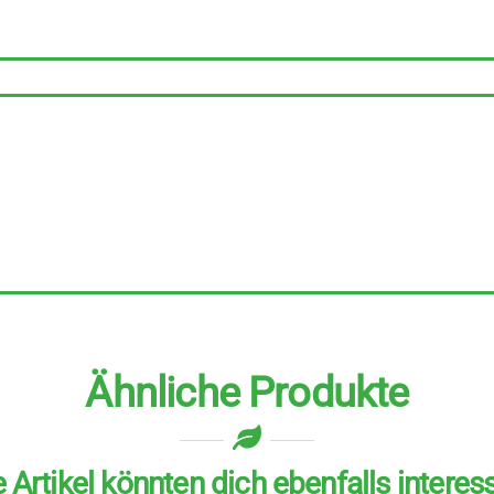
Stück
zu
50
g
Menge
Ähnliche Produkte
 Artikel könnten dich ebenfalls interes