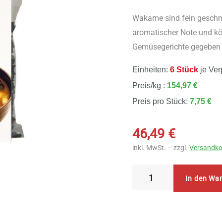
Wakame sind fein geschni
aromatischer Note und k
Gemüsegerichte gegeben
Einheiten:
6 Stück
je Ver
Preis/kg :
154,97 €
Preis pro Stück:
7,75 €
46,49
€
inkl. MwSt. – zzgl.
Versandko
Arche
In den Wa
Wakame
instant
6