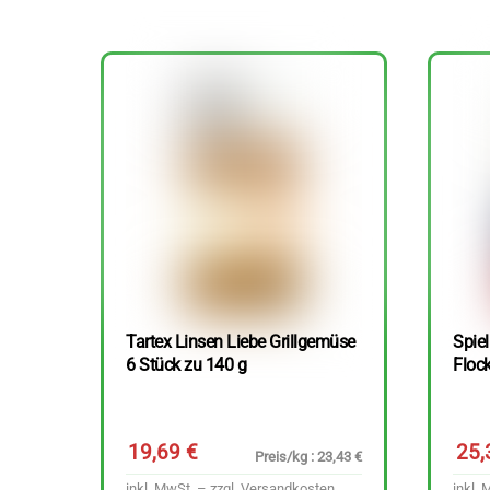
Tartex Linsen Liebe Grillgemüse
Spie
6 Stück zu 140 g
Floc
19,69
€
25
Preis/kg : 23,43 €
inkl. MwSt. – zzgl.
Versandkosten
inkl. 