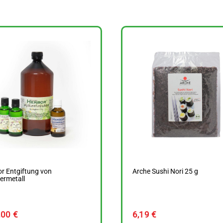
r Entgiftung von
Arche Sushi Nori 25 g
ermetall
,00
€
6,19
€