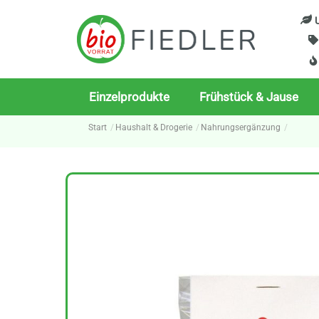
Skip
U
to
content
Einzelprodukte
Frühstück & Jause
Start
Haushalt & Drogerie
Nahrungsergänzung