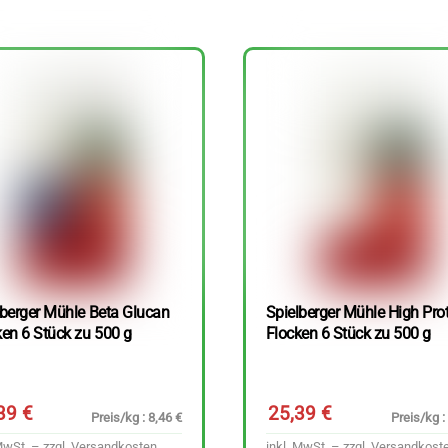
lberger Mühle Beta Glucan
Spielberger Mühle High Pro
ken 6 Stück zu 500 g
Flocken 6 Stück zu 500 g
,39
€
25,39
€
Preis/kg : 8,46 €
Preis/kg :
MwSt. – zzgl.
Versandkosten
inkl. MwSt. – zzgl.
Versandkost