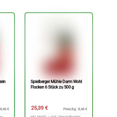
tein
Spielberger Mühle Darm Wohl
Flocken 6 Stück zu 500 g
25,39
€
 8,46 €
Preis/kg : 8,46 €
en
inkl. MwSt. – zzgl.
Versandkosten