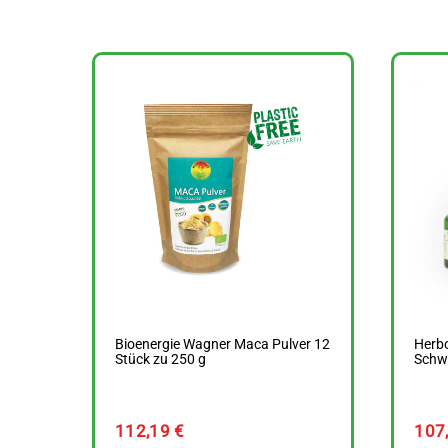
Bioenergie Wagner Maca Pulver 12
Herbo
Stück zu 250 g
Schw
112,19
€
107