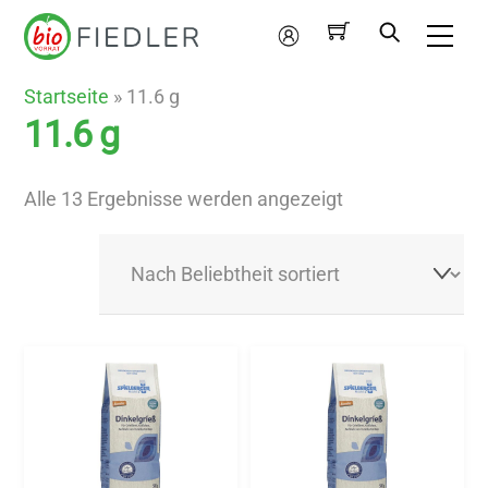
Skip
Me
to
Mein
content
Konto
Startseite
»
11.6 g
11.6 g
Nach
Alle 13 Ergebnisse werden angezeigt
Beliebtheit
sortiert