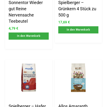
Sonnentor Wieder
Spielberger –
gut Reine
Grünkern 4 Stück zu
Nervensache
500 g
Teebeutel
17,69
€
4,79
€
In den Warenkorb
In den Warenkorb
Spielberger – Hafer
Allos Amaranth