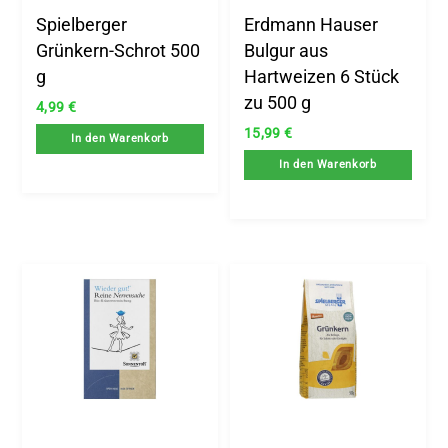
Spielberger
Erdmann Hauser
Grünkern-Schrot 500
Bulgur aus
g
Hartweizen 6 Stück
zu 500 g
4,99
€
15,99
€
In den Warenkorb
In den Warenkorb