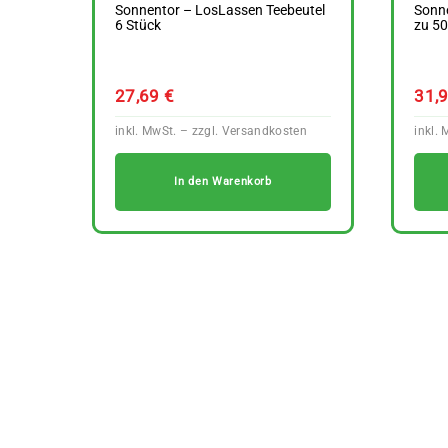
Sonnentor – LosLassen Teebeutel
Sonne
6 Stück
zu 50
27,69
€
31,
In den Warenkorb