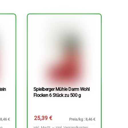
tein
Spielberger Mühle Darm Wohl
Flocken 6 Stück zu 500 g
25,39
€
 8,46 €
Preis/kg : 8,46 €
en
inkl. MwSt. – zzgl.
Versandkosten