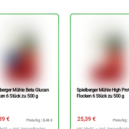
lberger Mühle Beta Glucan
Spielberger Mühle High Pro
ken 6 Stück zu 500 g
Flocken 6 Stück zu 500 g
,39
€
25,39
€
Preis/kg : 8,46 €
Preis/kg :
MwSt. – zzgl.
Versandkosten
inkl. MwSt. – zzgl.
Versandkost