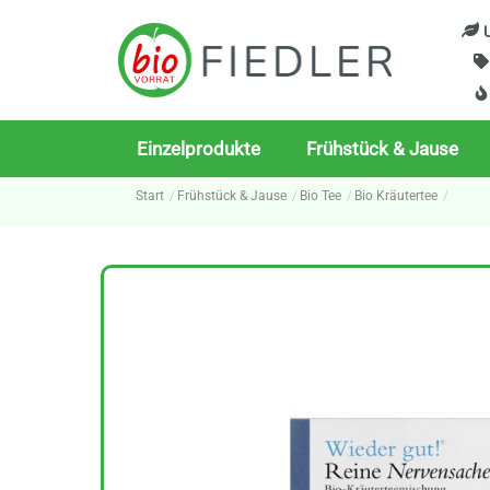
Skip
U
to
content
Einzelprodukte
Frühstück & Jause
Start
Frühstück & Jause
Bio Tee
Bio Kräutertee