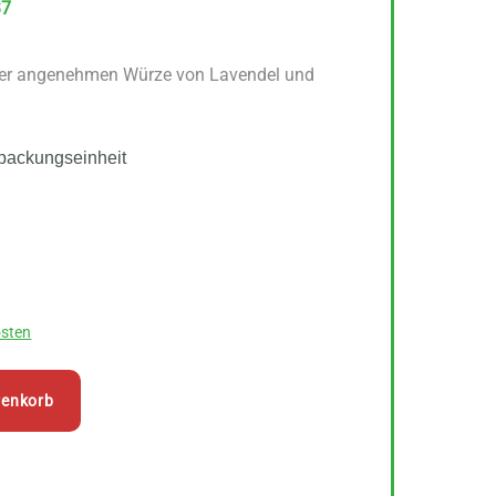
37
iner angenehmen Würze von Lavendel und
packungseinheit
sten
renkorb