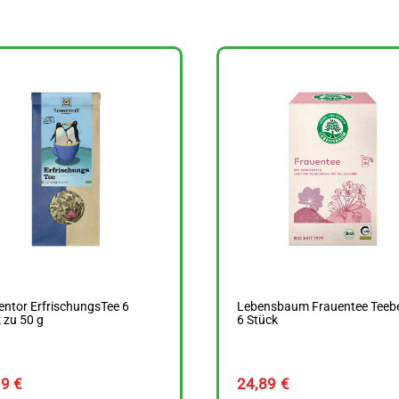
ntor ErfrischungsTee 6
Lebensbaum Frauentee Teebe
 zu 50 g
6 Stück
89
€
24,89
€