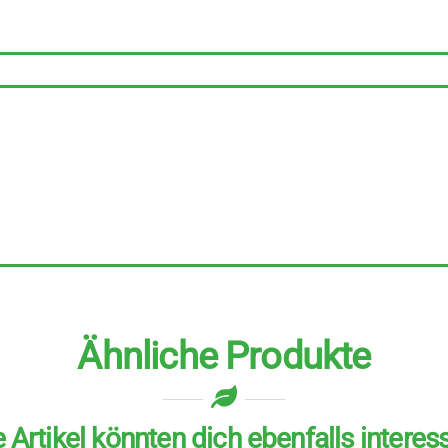
Reine
Nervensache
Teebeutel
6
Stück
Menge
Ähnliche Produkte
 Artikel könnten dich ebenfalls interes