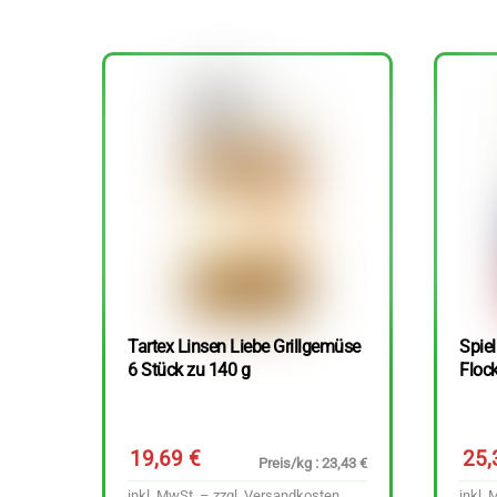
Tartex Linsen Liebe Grillgemüse
Spie
6 Stück zu 140 g
Floc
19,69
€
25
Preis/kg : 23,43 €
inkl. MwSt. – zzgl.
Versandkosten
inkl. 