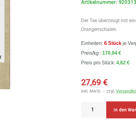
Artikelnummer
:
92031
Der Tee überzeugt mit e
Orangenschalen.
Einheiten:
6 Stück
je Ver
Preis/kg :
170,94 €
Preis pro Stück:
4,62 €
27,69
€
inkl. MwSt. – zzgl.
Versandko
Sonnentor
In den Wa
-
Wieder
gut