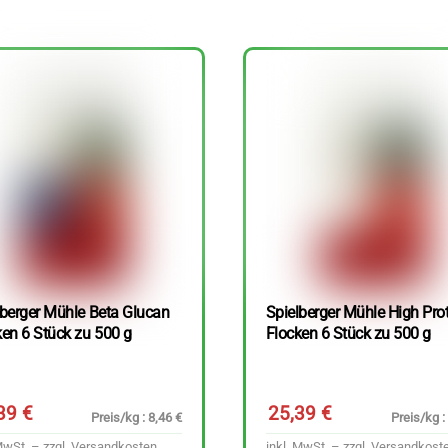
lberger Mühle Beta Glucan
Spielberger Mühle High Pro
ken 6 Stück zu 500 g
Flocken 6 Stück zu 500 g
,39
€
25,39
€
Preis/kg : 8,46 €
Preis/kg :
MwSt. – zzgl.
Versandkosten
inkl. MwSt. – zzgl.
Versandkost