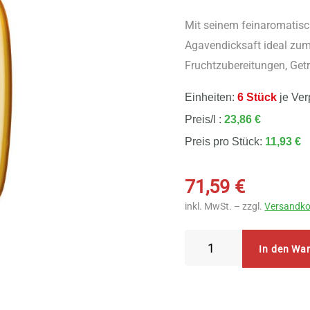
Mit seinem feinaromatis
Agavendicksaft ideal zum
Fruchtzubereitungen, Get
Einheiten:
6 Stück
je Ver
Preis/l :
23,86 €
Preis pro Stück:
11,93 €
71,59
€
inkl. MwSt. – zzgl.
Versandko
Allos
In den Wa
Agavendicksaft
6
Stück