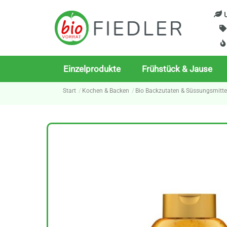
Skip
U
to
content
Einzelprodukte
Frühstück & Jause
Start
Kochen & Backen
Bio Backzutaten & Süssungsmitte