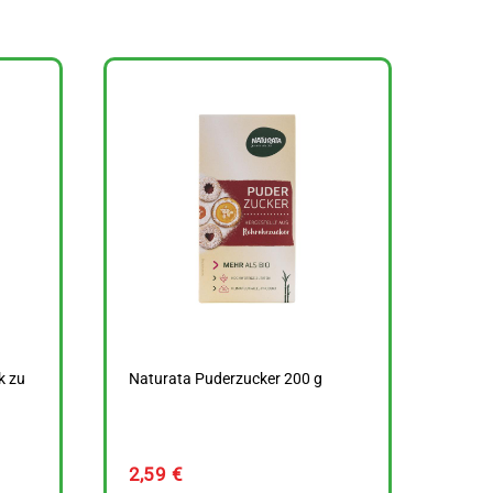
k zu
Naturata Puderzucker 200 g
2,59
€