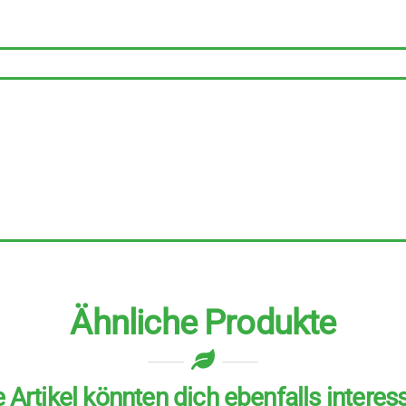
zu
500
ml
Menge
Ähnliche Produkte
 Artikel könnten dich ebenfalls interes