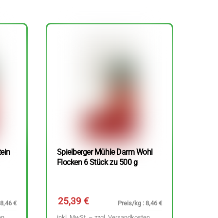
tein
Spielberger Mühle Darm Wohl
Flocken 6 Stück zu 500 g
25,39
€
 8,46 €
Preis/kg : 8,46 €
en
inkl. MwSt. – zzgl.
Versandkosten