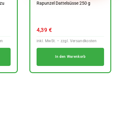
 zu
Rapunzel Dattelsüsse 250 g
4,39
€
In den Warenkorb