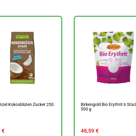
nzel Kokosblüten Zucker 250
Birkengold Bio Erythrit 6 Stüc
500 g
9
€
48,59
€