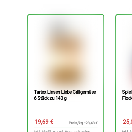
Tartex Linsen Liebe Grillgemüse
Spie
6 Stück zu 140 g
Floc
19,69
€
25
Preis/kg : 23,43 €
inkl. MwSt. – zzgl.
Versandkosten
inkl. 