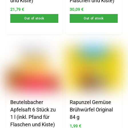
und Kiste)
Flaschen und Kiste)
21,79
€
30,09
€
Out of stock
Out of stock
Beutelsbacher
Rapunzel Gemüse
Apfelsaft 6 Stück zu
Brühwürfel Original
1 l (inkl. Pfand für
84 g
Flaschen und Kiste)
1,99
€