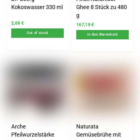
Kokoswasser 330 ml
Ghee 8 Stück zu 480
g
2,69
€
167,19
€
Out of stock
In den Warenkorb
Arche
Naturata
Pfeilwurzelstärke
Gemüsebrühe mit