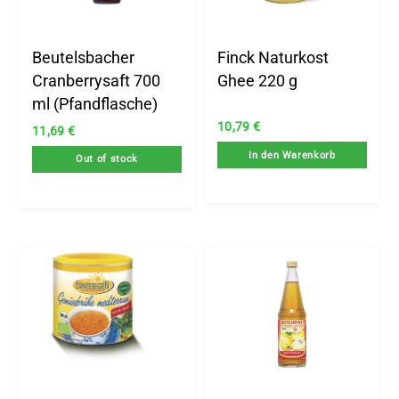
Beutelsbacher
Finck Naturkost
Cranberrysaft 700
Ghee 220 g
ml (Pfandflasche)
10,79
€
11,69
€
In den Warenkorb
Out of stock