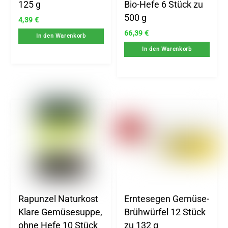
125 g
Bio-Hefe 6 Stück zu
500 g
4,39
€
66,39
€
In den Warenkorb
In den Warenkorb
Rapunzel Naturkost
Erntesegen Gemüse-
Klare Gemüsesuppe,
Brühwürfel 12 Stück
ohne Hefe 10 Stück
zu 132 g