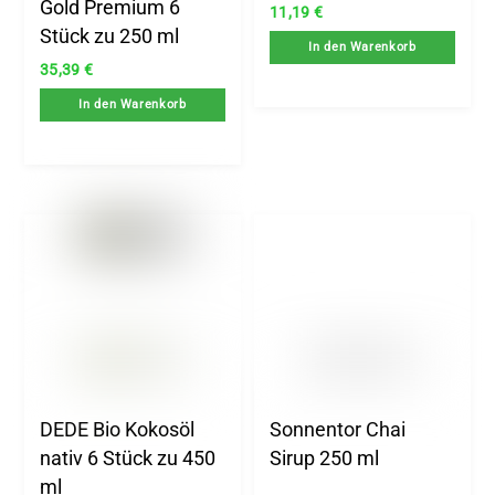
Gold Premium 6
11,19
€
Stück zu 250 ml
In den Warenkorb
35,39
€
In den Warenkorb
DEDE Bio Kokosöl
Sonnentor Chai
nativ 6 Stück zu 450
Sirup 250 ml
ml