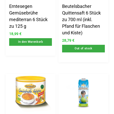
Erntesegen
Beutelsbacher
Gemüsebrühe
Quittensaft 6 Stück
mediterran 6 Stück
zu 700 ml (inkl.
zu 125 g
Pfand für Flaschen
und Kiste)
18,99
€
28,79
€
In den Warenkorb
Out of stock