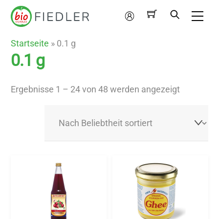
Skip
Me
to
Mein
content
Konto
Startseite
»
0.1 g
0.1 g
Nach
Ergebnisse 1 – 24 von 48 werden angezeigt
Beliebthei
sortiert