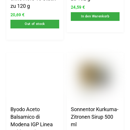
zu 120 g
24,59
€
20,69
€
In den Warenkorb
Out of stock
Byodo Aceto
Sonnentor Kurkuma-
Balsamico di
Zitronen Sirup 500
Modena IGP Linea
ml