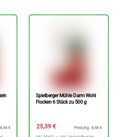
tein
Spielberger Mühle Darm Wohl
Flocken 6 Stück zu 500 g
25,39
€
 8,46 €
Preis/kg : 8,46 €
en
inkl. MwSt. – zzgl.
Versandkosten