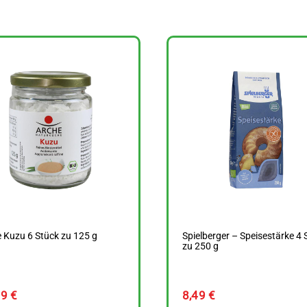
 Kuzu 6 Stück zu 125 g
Spielberger – Speisestärke 4 
zu 250 g
19
€
8,49
€