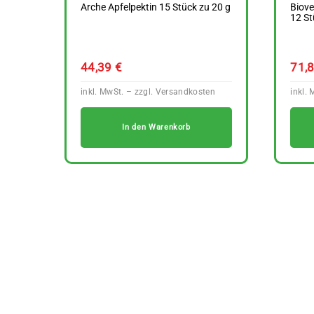
Arche Apfelpektin 15 Stück zu 20 g
Biov
12 St
44,39
€
71,
In den Warenkorb