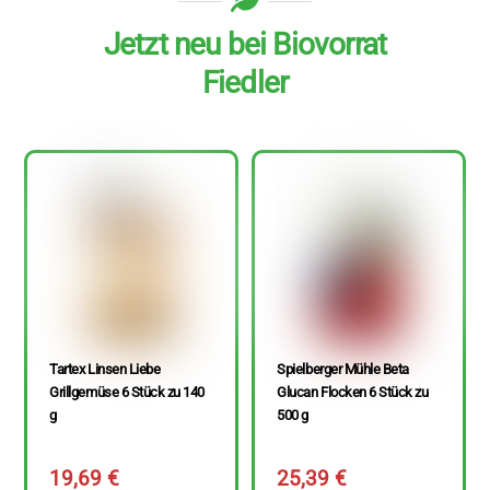
Jetzt neu bei Biovorrat
Fiedler
Tartex Linsen Liebe
Spielberger Mühle Beta
Grillgemüse 6 Stück zu 140
Glucan Flocken 6 Stück zu
g
500 g
19,69
€
25,39
€