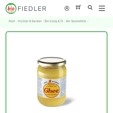
Skip
Me
to
Mein
content
Konto
Start
Kochen & Backen
Bio Essig & Öl
Bio Speisefette