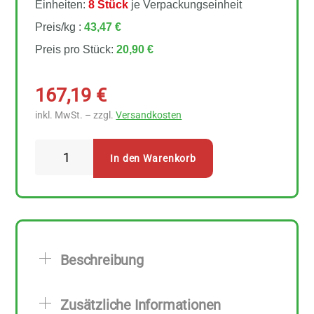
Einheiten:
8 Stück
je Verpackungseinheit
Preis/kg :
43,47 €
Preis pro Stück:
20,90 €
167,19
€
inkl. MwSt. – zzgl.
Versandkosten
Finck
In den Warenkorb
Naturkost
Ghee
8
Stück
zu
Beschreibung
480
g
Zusätzliche Informationen
Menge