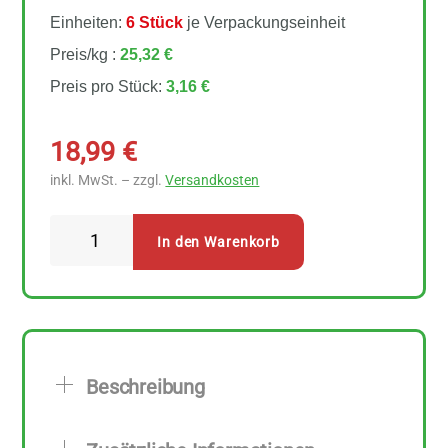
Einheiten:
6 Stück
je Verpackungseinheit
Preis/kg :
25,32 €
Preis pro Stück:
3,16 €
18,99
€
inkl. MwSt. – zzgl.
Versandkosten
Erntesegen
In den Warenkorb
Gemüsebrühe
mediterran
6
Stück
zu
Beschreibung
125
g