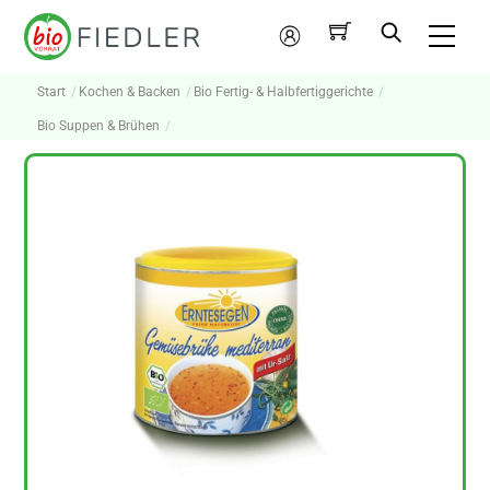
Skip
Me
to
Mein
content
Konto
Start
Kochen & Backen
Bio Fertig- & Halbfertiggerichte
Bio Suppen & Brühen