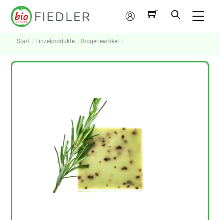
Skip
Me
to
Mein
content
Konto
Start
Einzelprodukte
Drogerieartikel