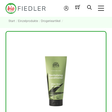
Skip
Me
to
Mein
content
Konto
Start
Einzelprodukte
Drogerieartikel