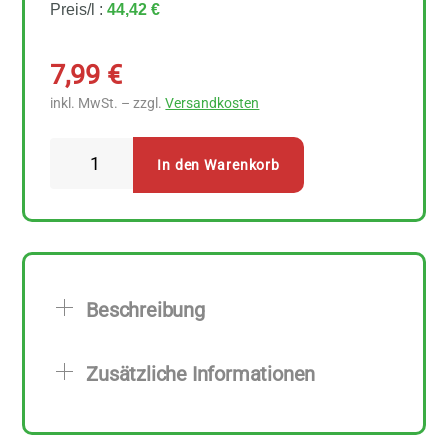
Preis/l :
44,42 €
7,99
€
inkl. MwSt. – zzgl.
Versandkosten
Urtekram
In den Warenkorb
-
Conditioner
Aloe
Vera
180
Beschreibung
ml
Menge
Zusätzliche Informationen