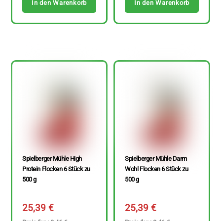
In den Warenkorb
In den Warenkorb
Spielberger Mühle High
Spielberger Mühle Darm
Protein Flocken 6 Stück zu
Wohl Flocken 6 Stück zu
500 g
500 g
25,39
€
25,39
€