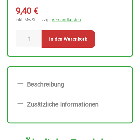
9,40
€
inkl. MwSt. – zzgl.
Versandkosten
Styx
In den Warenkorb
Naturkosmetik
-
Kräutergarten
Shampoo
Honig
Beschreibung
&
Propolis
Zusätzliche Informationen
200
ml
Menge