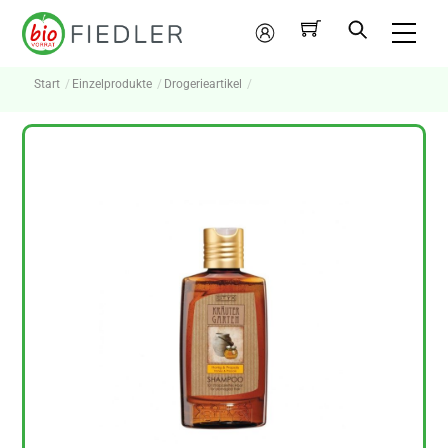
Skip
Me
to
Mein
content
Konto
Start
Einzelprodukte
Drogerieartikel