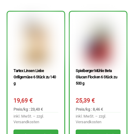
Tartex Linsen Liebe
Spielberger Mühle Beta
Grillgemüse 6 Stück zu 140
Glucan Flocken 6 Stück zu
g
500 g
19,69
€
25,39
€
Preis/kg : 23,43 €
Preis/kg : 8,46 €
inkl. MwSt. – zzgl.
inkl. MwSt. – zzgl.
Versandkosten
Versandkosten