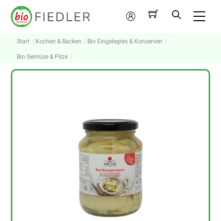
Skip
Me
to
Mein
content
Konto
Start
Kochen & Backen
Bio Eingelegtes & Konserven
Bio Gemüse & Pilze