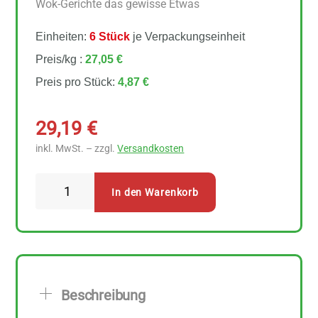
Wok-Gerichte das gewisse Etwas
Einheiten:
6 Stück
je Verpackungseinheit
Preis/kg :
27,05 €
Preis pro Stück:
4,87 €
29,19
€
inkl. MwSt. – zzgl.
Versandkosten
Arche
In den Warenkorb
Bambussprossen
6
Stück
zu
350
Beschreibung
g