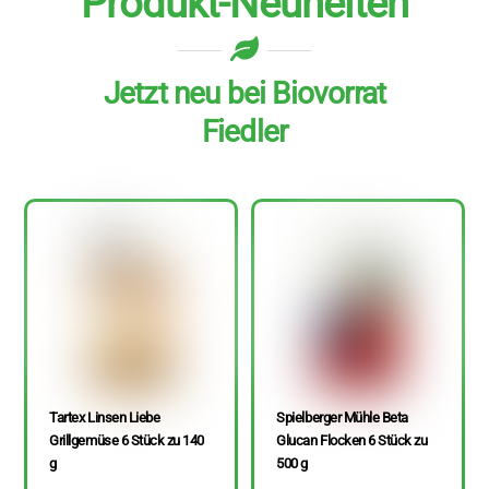
Produkt-Neuheiten
Jetzt neu bei Biovorrat
Fiedler
Tartex Linsen Liebe
Spielberger Mühle Beta
Grillgemüse 6 Stück zu 140
Glucan Flocken 6 Stück zu
g
500 g