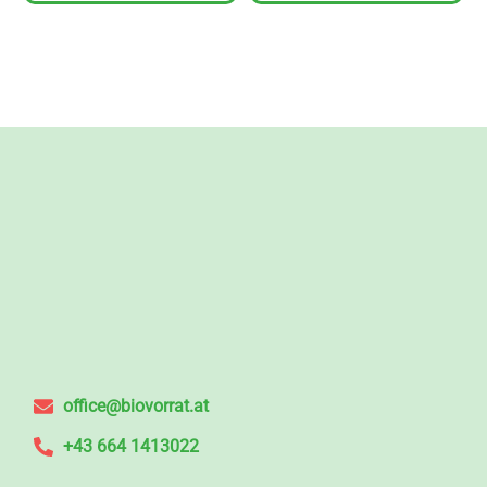
office@biovorrat.at
+43 664 1413022