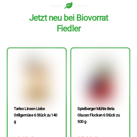
Jetzt neu bei Biovorrat
Fiedler
Tartex Linsen Liebe
Spielberger Mühle Beta
Grillgemüse 6 Stück zu 140
Glucan Flocken 6 Stück zu
g
500 g