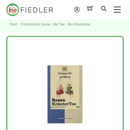
Skip
Me
to
Mein
content
Konto
Start
Frühstück & Jause
Bio Tee
Bio Kräutertee