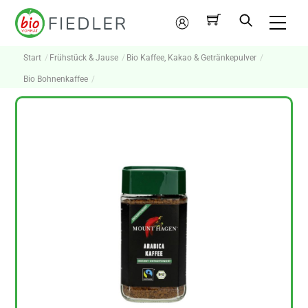
Skip
Me
to
Mein
content
Konto
Start
Frühstück & Jause
Bio Kaffee, Kakao & Getränkepulver
Bio Bohnenkaffee