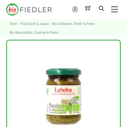
Skip
Me
to
Mein
content
Konto
Start
Frühstück & Jause
Bio Antipasti, Oliven & Pesto
Bio Bruschetta, Chutney & Pesto