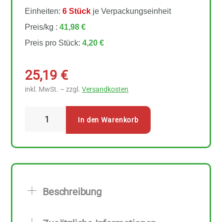
Einheiten:
6 Stück
je Verpackungseinheit
Preis/kg :
41,98 €
Preis pro Stück:
4,20 €
25,19
€
inkl. MwSt. – zzgl.
Versandkosten
LaSelva
In den Warenkorb
Basilikum
in
Olivenöl
6
Stück
Beschreibung
zu
100