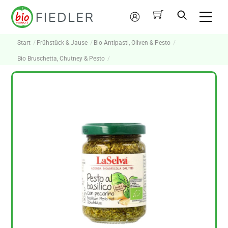
Skip
Me
to
Mein
content
Konto
Start
Frühstück & Jause
Bio Antipasti, Oliven & Pesto
Bio Bruschetta, Chutney & Pesto