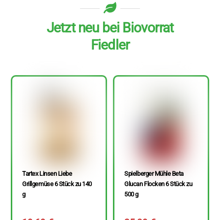
Jetzt neu bei Biovorrat
Fiedler
Tartex Linsen Liebe
Spielberger Mühle Beta
Grillgemüse 6 Stück zu 140
Glucan Flocken 6 Stück zu
g
500 g