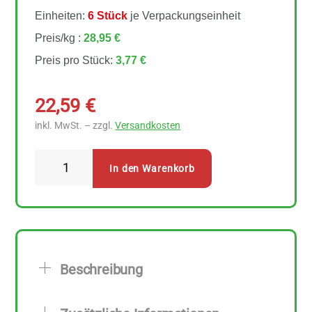
Einheiten:
6 Stück
je Verpackungseinheit
Preis/kg :
28,95 €
Preis pro Stück:
3,77 €
22,59
€
inkl. MwSt. – zzgl.
Versandkosten
LaSelva
In den Warenkorb
Pesto
Basilikum
mit
Pecorino
6
Beschreibung
Stück
zu