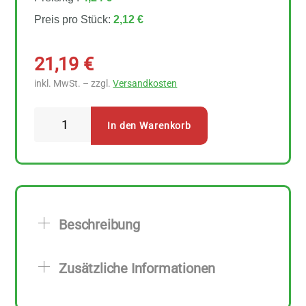
Preis pro Stück:
2,12 €
21,19
€
inkl. MwSt. – zzgl.
Versandkosten
Nestelberger
In den Warenkorb
Bio
Dinkel-
Flocken
10
Stück
Beschreibung
zu
500
Zusätzliche Informationen
g
Menge