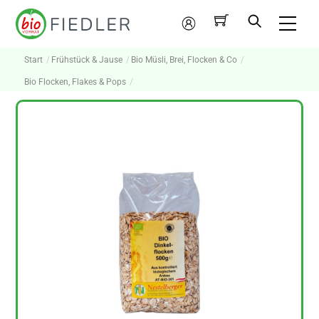
Skip
Me
to
Mein
content
Konto
Start
Frühstück & Jause
Bio Müsli, Brei, Flocken & Co
Bio Flocken, Flakes & Pops