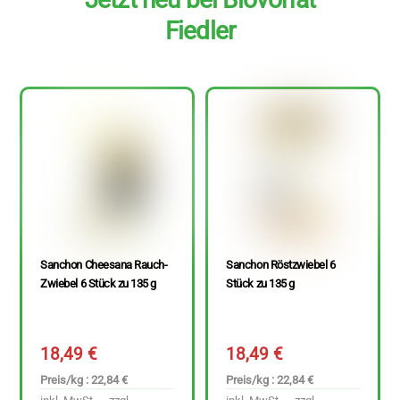
Fiedler
Sanchon Cheesana Rauch-
Sanchon Röstzwiebel 6
Zwiebel 6 Stück zu 135 g
Stück zu 135 g
18,49
€
18,49
€
Preis/kg : 22,84 €
Preis/kg : 22,84 €