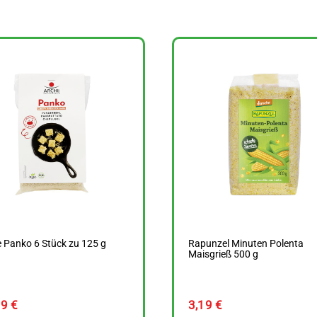
 Panko 6 Stück zu 125 g
Rapunzel Minuten Polenta
Maisgrieß 500 g
89
€
3,19
€