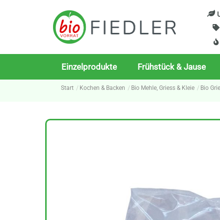
Skip
U
to
content
Einzelprodukte
Frühstück & Jause
Start
Kochen & Backen
Bio Mehle, Griess & Kleie
Bio Gri