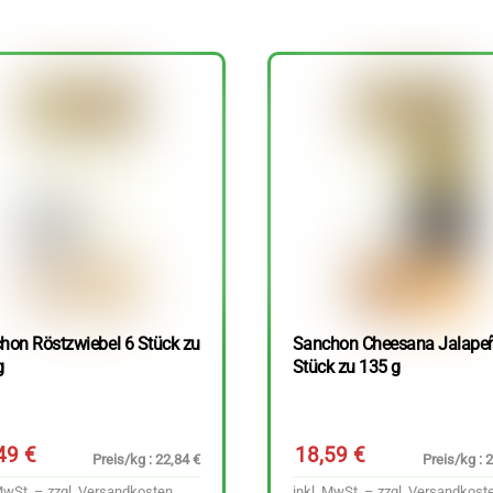
hon Röstzwiebel 6 Stück zu
Sanchon Cheesana Jalape
g
Stück zu 135 g
,49
€
18,59
€
Preis/kg : 22,84 €
Preis/kg : 
MwSt. – zzgl.
Versandkosten
inkl. MwSt. – zzgl.
Versandkost