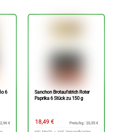
ño 6
Sanchon Brotaufstrich Roter
Paprika 6 Stück zu 150 g
18,49
€
22,96 €
Preis/kg : 20,55 €
en
inkl. MwSt. – zzgl.
Versandkosten