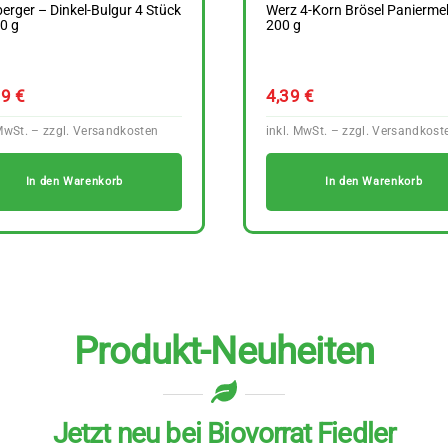
berger – Dinkel-Bulgur 4 Stück
Werz 4-Korn Brösel Panierme
0 g
200 g
59
€
4,39
€
In den Warenkorb
In den Warenkorb
Produkt-Neuheiten
Jetzt neu bei Biovorrat Fiedler