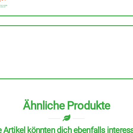
10
Stück
zu
500
g
Menge
Ähnliche Produkte
 Artikel könnten dich ebenfalls interes