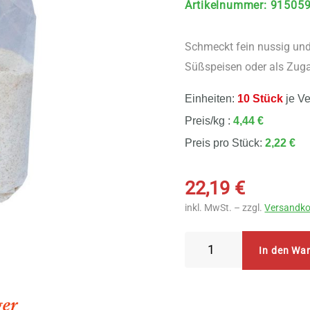
Artikelnummer
:
91505
Schmeckt fein nussig und 
Süßspeisen oder als Zug
Einheiten:
10 Stück
je V
Preis/kg :
4,44 €
Preis pro Stück:
2,22 €
22,19
€
inkl. MwSt. – zzgl.
Versandko
Nestelberger
In den Wa
Bio
Dinkelvollgrieß
fein