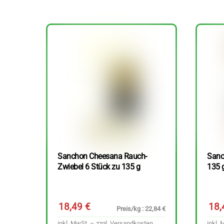
Sanchon Cheesana Rauch-
Sanc
Zwiebel 6 Stück zu 135 g
135 
18,49
€
18
Preis/kg : 22,84 €
inkl. MwSt. – zzgl.
Versandkosten
inkl. 