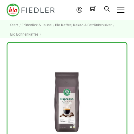
Skip
Me
to
Mein
content
Konto
Start
Frühstück & Jause
Bio Kaffee, Kakao & Getränkepulver
Bio Bohnenkaffee