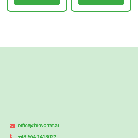
office@biovorrat.at
+43 664 1413022