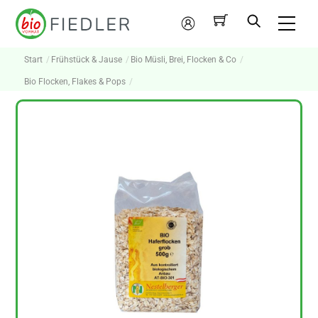
Skip
Me
to
Mein
content
Konto
Start
Frühstück & Jause
Bio Müsli, Brei, Flocken & Co
Bio Flocken, Flakes & Pops