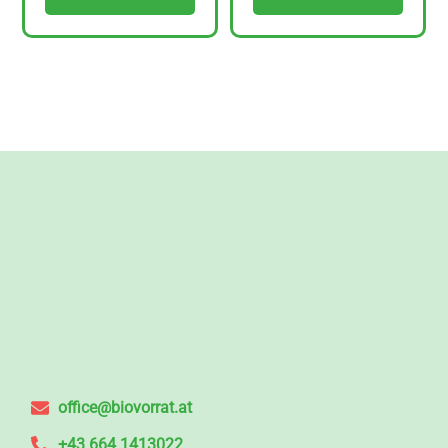
office@biovorrat.at
+43 664 1413022