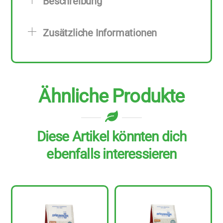
Beschreibung
zu
500
Zusätzliche Informationen
g
Menge
Ähnliche Produkte
Diese Artikel könnten dich
ebenfalls interessieren