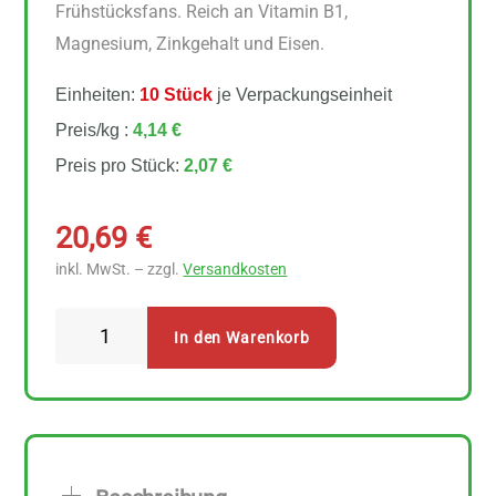
Frühstücksfans. Reich an Vitamin B1,
Magnesium, Zinkgehalt und Eisen.
Einheiten:
10 Stück
je Verpackungseinheit
Preis/kg :
4,14 €
Preis pro Stück:
2,07 €
20,69
€
inkl. MwSt. – zzgl.
Versandkosten
Nestelberger
In den Warenkorb
Bio
Haferflocken
grob
10
Stück