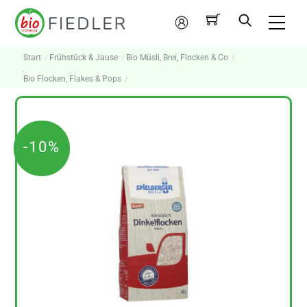
Skip
Me
to
Mein
content
Konto
Start
Frühstück & Jause
Bio Müsli, Brei, Flocken & Co
Bio Flocken, Flakes & Pops
-10%
-10%