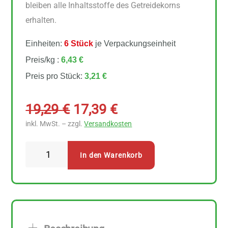
bleiben alle Inhaltsstoffe des Getreidekorns
erhalten.
Einheiten:
6 Stück
je Verpackungseinheit
Preis/kg :
6,43 €
Preis pro Stück:
3,21 €
Ursprünglicher
Aktueller
19,29
€
17,39
€
Preis
Preis
inkl. MwSt. – zzgl.
Versandkosten
war:
ist:
19,29 €
17,39 €.
Spielberger
In den Warenkorb
-
Kleinblatt
Dinkelflocken
Vollkorn
6