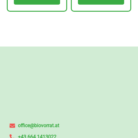
office@biovorrat.at
+43 664 1413022