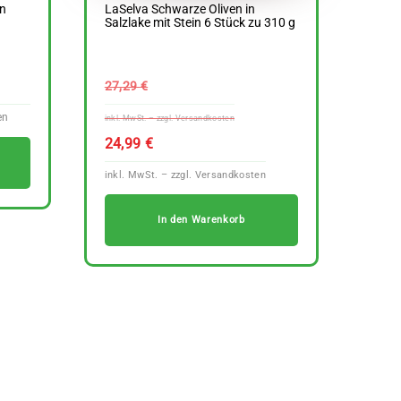
n
LaSelva Schwarze Oliven in
Salzlake mit Stein 6 Stück zu 310 g
Ursprünglicher
27,29
€
Preis
war:
Aktueller
24,99
€
27,29 €
Preis
ist:
24,99 €.
In den Warenkorb