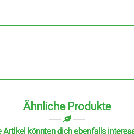
mit
Stein
205
g
Menge
Ähnliche Produkte
 Artikel könnten dich ebenfalls interes