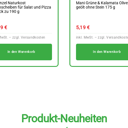
nzel Naturkost
Mani Grüne & Kalamata Olive
nscheiben für Salat und Pizza
geölt ohne Stein 175 g
ck zu 190 g
19
€
5,19
€
In den Warenkorb
In den Warenkorb
Produkt-Neuheiten