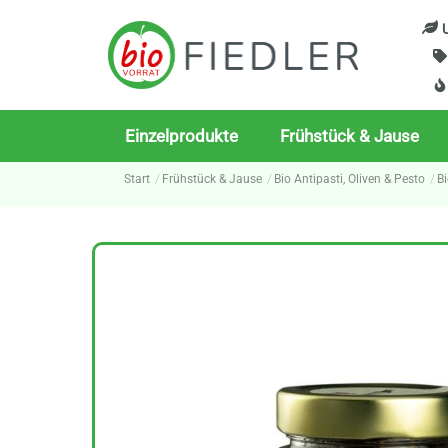
Skip
U
to
content
Einzelprodukte
Frühstück & Jause
Start
Frühstück & Jause
Bio Antipasti, Oliven & Pesto
B