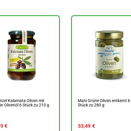
zel Kalamata Oliven mit
Mani Grüne Oliven entkernt 6
 in Olivenöl 6 Stück zu 210 g
Stück zu 280 g
59
€
33,49
€