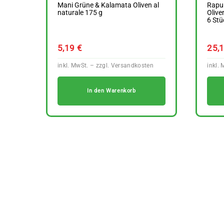
Mani Grüne & Kalamata Oliven al
Rapu
naturale 175 g
Olive
6 Stü
5,19
€
25,
In den Warenkorb