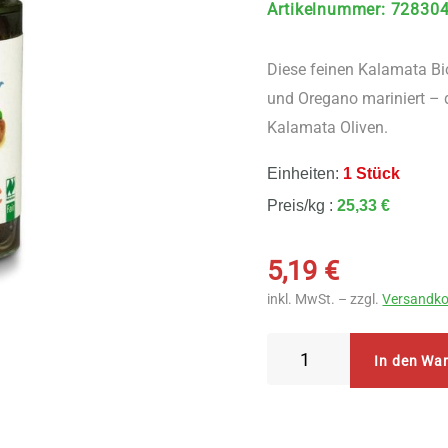
Artikelnummer
:
72830
Diese feinen Kalamata Bio
und Oregano mariniert – 
Kalamata Oliven.
Einheiten:
1 Stück
Preis/kg :
25,33 €
5,19
€
inkl. MwSt. – zzgl.
Versandko
Mani
In den Wa
Kalamata
Oliven
geölt