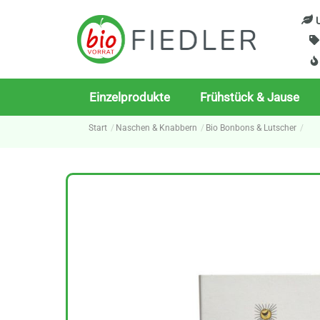
Skip
U
to
content
Einzelprodukte
Frühstück & Jause
Start
Naschen & Knabbern
Bio Bonbons & Lutscher