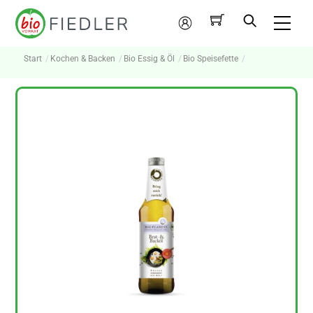
Skip
Me
to
Mein
content
Konto
Start
Kochen & Backen
Bio Essig & Öl
Bio Speisefette