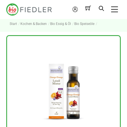
Skip
Me
to
Mein
content
Konto
Start
Kochen & Backen
Bio Essig & Öl
Bio Speiseöle