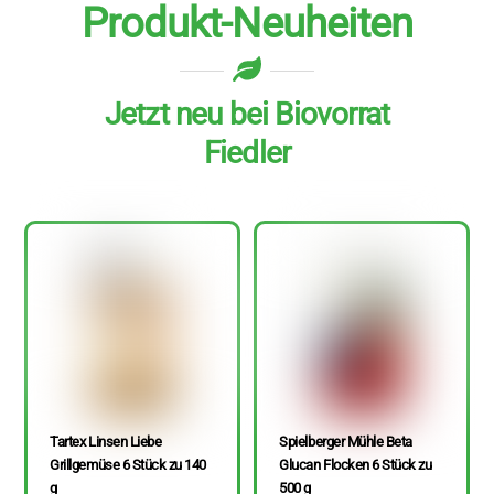
Produkt-Neuheiten
Jetzt neu bei Biovorrat
Fiedler
Tartex Linsen Liebe
Spielberger Mühle Beta
Grillgemüse 6 Stück zu 140
Glucan Flocken 6 Stück zu
g
500 g