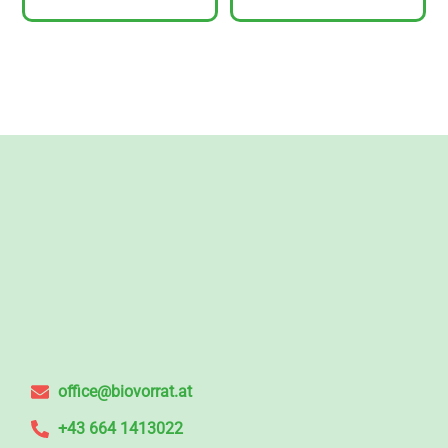
office@biovorrat.at
+43 664 1413022