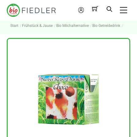
Skip
Me
to
Mein
content
Konto
Start
Frühstück & Jause
Bio Milchalternative
Bio Getreidedrink