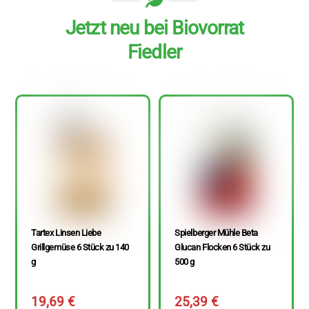
Jetzt neu bei Biovorrat
Fiedler
Tartex Linsen Liebe
Spielberger Mühle Beta
Grillgemüse 6 Stück zu 140
Glucan Flocken 6 Stück zu
g
500 g
19,69
€
25,39
€