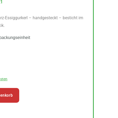
21
z-Essiggurkerl – handgesteckt – besticht im
ik.
packungseinheit
sten
renkorb