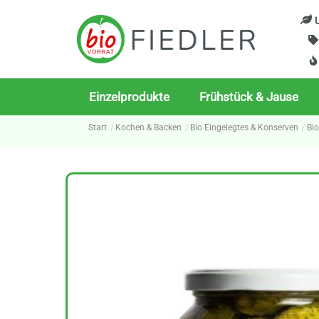
Skip
U
to
content
Einzelprodukte
Frühstück & Jause
Start
Kochen & Backen
Bio Eingelegtes & Konserven
Bi