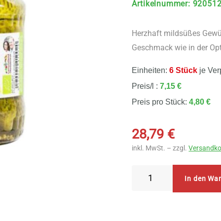
Artikelnummer
:
92051
Herzhaft mildsüßes Gewür
Geschmack wie in der Opt
Einheiten:
6 Stück
je Ver
Preis/l :
7,15 €
Preis pro Stück:
4,80 €
28,79
€
inkl. MwSt. – zzgl.
Versandko
Biohof
In den Wa
Pflügelmeier
Pepis
Biogurkerl