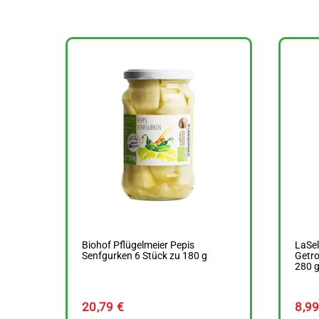
Biohof Pflügelmeier Pepis
LaSel
Senfgurken 6 Stück zu 180 g
Getro
280 
20,79
€
8,9