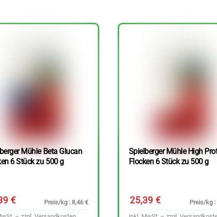
lberger Mühle Beta Glucan
Spielberger Mühle High Pro
ken 6 Stück zu 500 g
Flocken 6 Stück zu 500 g
,39
€
25,39
€
Preis/kg : 8,46 €
Preis/kg :
MwSt. – zzgl.
Versandkosten
inkl. MwSt. – zzgl.
Versandkost