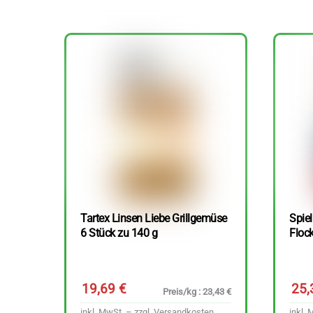
Tartex Linsen Liebe Grillgemüse
Spie
6 Stück zu 140 g
Floc
19,69
€
25
Preis/kg : 23,43 €
inkl. MwSt. – zzgl.
Versandkosten
inkl. 