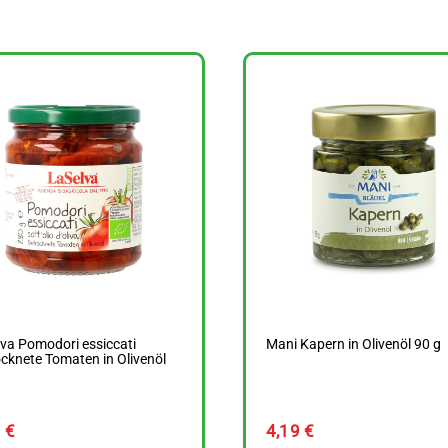
va Pomodori essiccati
Mani Kapern in Olivenöl 90 g
cknete Tomaten in Olivenöl
g
9
€
4,19
€