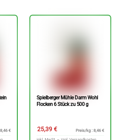
tein
Spielberger Mühle Darm Wohl
Flocken 6 Stück zu 500 g
25,39
€
 8,46 €
Preis/kg : 8,46 €
en
inkl. MwSt. – zzgl.
Versandkosten