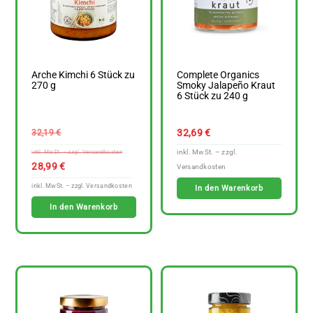
Arche Kimchi 6 Stück zu
Complete Organics
270 g
Smoky Jalapeño Kraut
6 Stück zu 240 g
Ursprünglicher
32,69
€
32,19
€
Preis
war:
Aktueller
28,99
€
32,19 €
Preis
In den Warenkorb
ist:
In den Warenkorb
28,99 €.