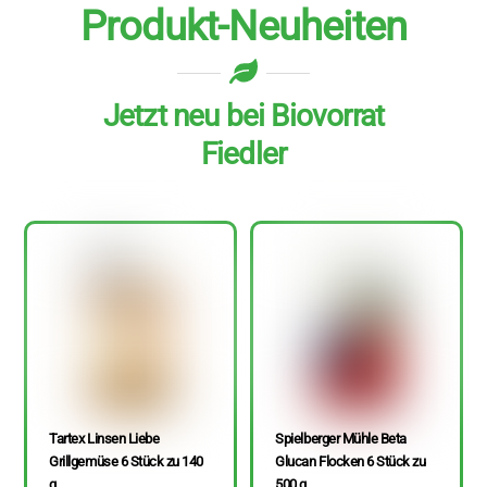
Produkt-Neuheiten
Jetzt neu bei Biovorrat
Fiedler
Tartex Linsen Liebe
Spielberger Mühle Beta
Grillgemüse 6 Stück zu 140
Glucan Flocken 6 Stück zu
g
500 g