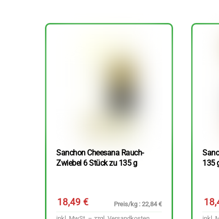
Sanchon Cheesana Rauch-
Sanc
Zwiebel 6 Stück zu 135 g
135 
18,49
€
18
Preis/kg : 22,84 €
inkl. MwSt. – zzgl.
Versandkosten
inkl. 