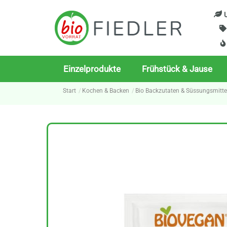
Skip
U
to
content
Einzelprodukte
Frühstück & Jause
Start
Kochen & Backen
Bio Backzutaten & Süssungsmitte