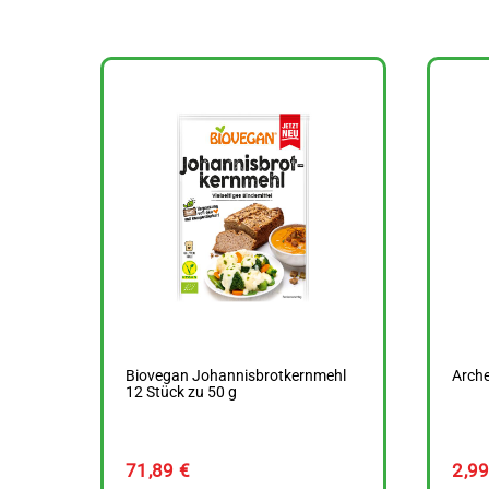
Biovegan Johannisbrotkernmehl
Arche
12 Stück zu 50 g
71,89
€
2,9