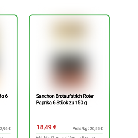
ño 6
Sanchon Brotaufstrich Roter
Paprika 6 Stück zu 150 g
18,49
€
22,96 €
Preis/kg : 20,55 €
en
inkl. MwSt. – zzgl.
Versandkosten