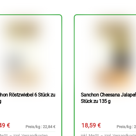
hon Röstzwiebel 6 Stück zu
Sanchon Cheesana Jalape
g
Stück zu 135 g
,49
€
18,59
€
Preis/kg : 22,84 €
Preis/kg : 
MwSt. – zzgl.
Versandkosten
inkl. MwSt. – zzgl.
Versandkost