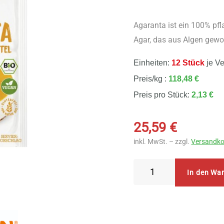
Agaranta ist ein 100% pfla
Agar, das aus Algen gewon
Einheiten:
12 Stück
je V
Preis/kg :
118,48 €
Preis pro Stück:
2,13 €
25,59
€
inkl. MwSt. – zzgl.
Versandko
Biovegan
In den Wa
Agaranta
12
Stück
zu