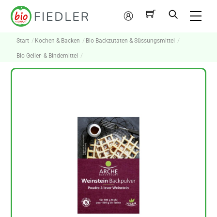
Skip
Me
to
Mein
content
Konto
Start
Kochen & Backen
Bio Backzutaten & Süssungsmittel
Bio Gelier- & Bindemittel