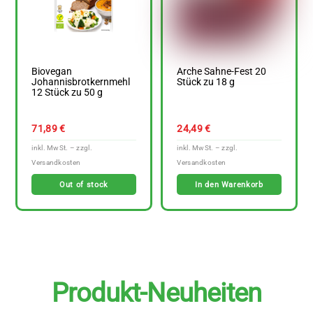
Biovegan
Arche Sahne-Fest 20
Johannisbrotkernmehl
Stück zu 18 g
12 Stück zu 50 g
71,89
€
24,49
€
Out of stock
In den Warenkorb
Produkt-Neuheiten