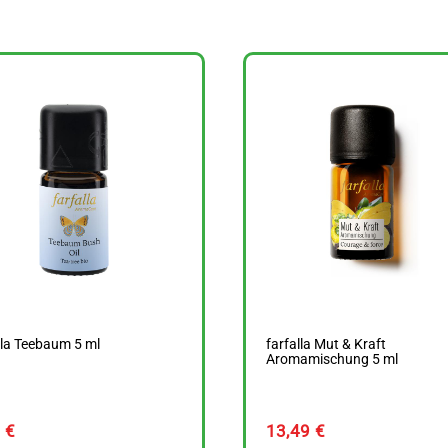
lla Teebaum 5 ml
farfalla Mut & Kraft
Aromamischung 5 ml
9
€
13,49
€