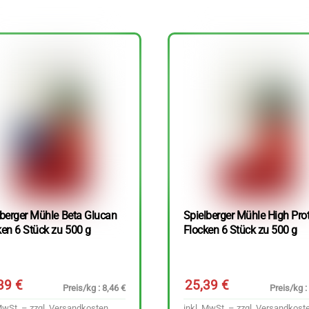
lberger Mühle Beta Glucan
Spielberger Mühle High Pro
ken 6 Stück zu 500 g
Flocken 6 Stück zu 500 g
,39
€
25,39
€
Preis/kg : 8,46 €
Preis/kg :
MwSt. – zzgl.
Versandkosten
inkl. MwSt. – zzgl.
Versandkost