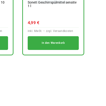
h 10
Sonett Geschirrspülmittel sensitiv
1 l
4,99
€
In den Warenkorb