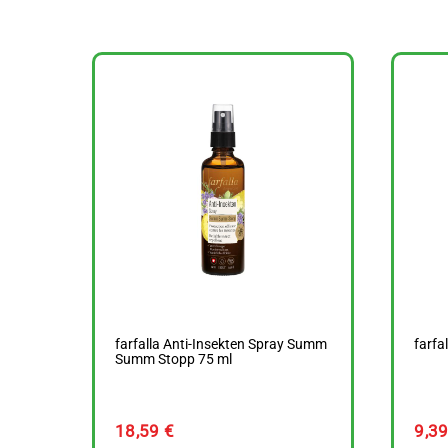
farfalla Anti-Insekten Spray Summ
farfa
Summ Stopp 75 ml
18,59
€
9,3