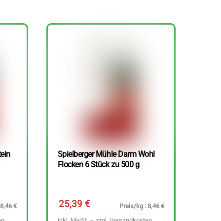
tein
Spielberger Mühle Darm Wohl
Flocken 6 Stück zu 500 g
25,39
€
 8,46 €
Preis/kg : 8,46 €
en
inkl. MwSt. – zzgl.
Versandkosten