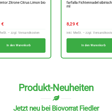
ntor Zitrone Citrus Limon bio
farfalla Fichtennadel sibirisc
l
ml
9
€
8,29
€
In den Warenkorb
In den Warenkorb
Produkt-Neuheiten
Jetzt neu bei Biovorrat Fiedler