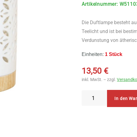
Artikelnummer
:
W5110
Die Duftlampe besteht aus
Teelicht und ist bei be
Verdunstung von ätherisc
Einheiten:
1 Stück
13,50
€
inkl. MwSt. – zzgl.
Versandko
Bitto
In den Wa
Duftlampe
Naomi
weiß
in