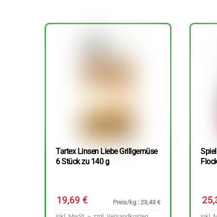
Tartex Linsen Liebe Grillgemüse
Spie
6 Stück zu 140 g
Floc
19,69
€
25
Preis/kg : 23,43 €
inkl. MwSt. – zzgl.
Versandkosten
inkl. 