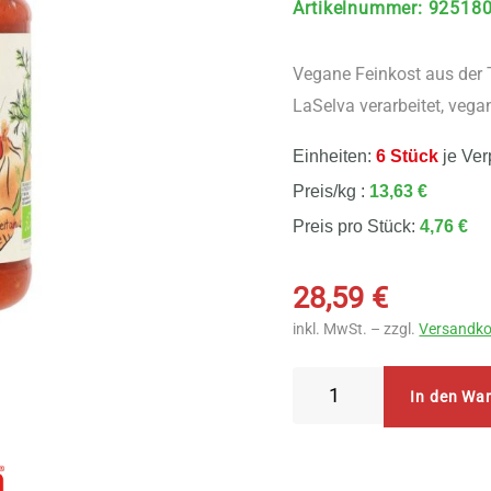
Artikelnummer
:
92518
Vegane Feinkost aus der 
LaSelva verarbeitet, vega
Einheiten:
6 Stück
je Ver
Preis/kg :
13,63 €
Preis pro Stück:
4,76 €
28,59
€
inkl. MwSt. – zzgl.
Versandko
LaSelva
In den Wa
Bolognese
vegetariana
6