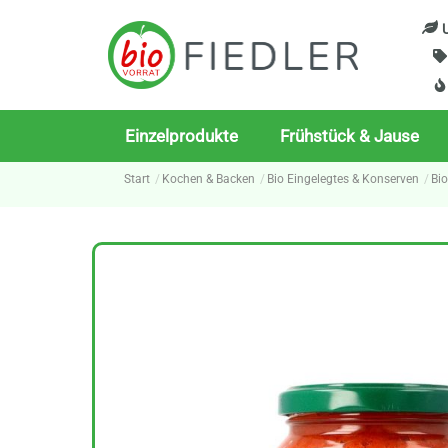
Skip
U
to
content
Einzelprodukte
Frühstück & Jause
Start
Kochen & Backen
Bio Eingelegtes & Konserven
Bi