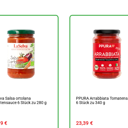
va Salsa ortolana
PPURA Arrabbiata Tomatens
tensauce 6 Stück zu 280 g
6 Stück zu 340 g
69
€
23,39
€