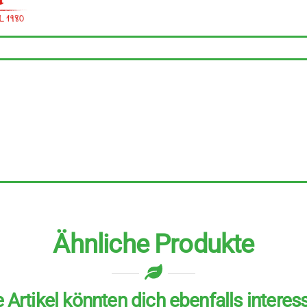
Stück
zu
350
g
Menge
Ähnliche Produkte
 Artikel könnten dich ebenfalls interes