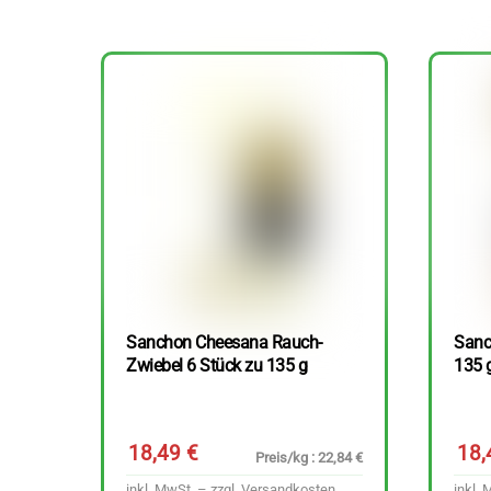
Sanchon Cheesana Rauch-
Sanc
Zwiebel 6 Stück zu 135 g
135 
18,49
€
18
Preis/kg : 22,84 €
inkl. MwSt. – zzgl.
Versandkosten
inkl. 