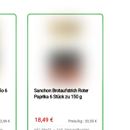
ño 6
Sanchon Brotaufstrich Roter
Paprika 6 Stück zu 150 g
18,49
€
22,96 €
Preis/kg : 20,55 €
en
inkl. MwSt. – zzgl.
Versandkosten