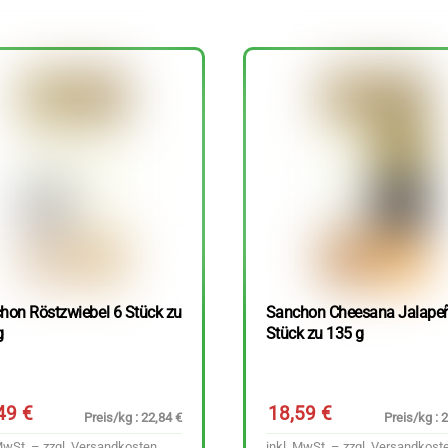
hon Röstzwiebel 6 Stück zu
Sanchon Cheesana Jalape
g
Stück zu 135 g
,49
€
18,59
€
Preis/kg : 22,84 €
Preis/kg : 
MwSt. – zzgl.
Versandkosten
inkl. MwSt. – zzgl.
Versandkost