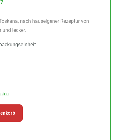
07
Toskana, nach hauseigener Rezeptur von
n und lecker.
packungseinheit
sten
renkorb