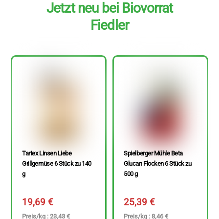
Jetzt neu bei Biovorrat
Fiedler
Tartex Linsen Liebe
Spielberger Mühle Beta
Grillgemüse 6 Stück zu 140
Glucan Flocken 6 Stück zu
g
500 g
19,69
€
25,39
€
Preis/kg : 23,43 €
Preis/kg : 8,46 €