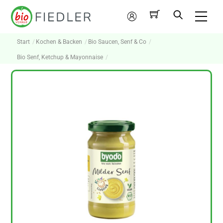
Skip
Me
to
Mein
content
Konto
Start
Kochen & Backen
Bio Saucen, Senf & Co
Bio Senf, Ketchup & Mayonnaise