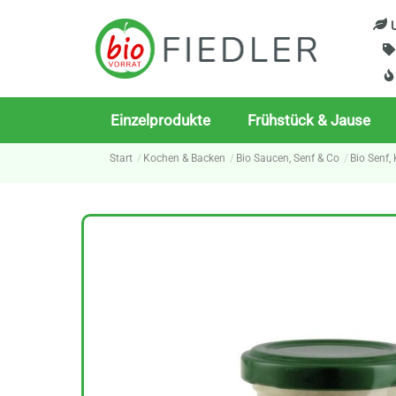
Skip
U
to
content
Einzelprodukte
Frühstück & Jause
Start
Kochen & Backen
Bio Saucen, Senf & Co
Bio Senf