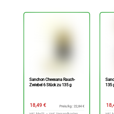
Sanchon Cheesana Rauch-
Sanc
Zwiebel 6 Stück zu 135 g
135 
18,49
€
18
Preis/kg : 22,84 €
inkl. MwSt. – zzgl.
Versandkosten
inkl. 