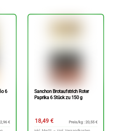
ño 6
Sanchon Brotaufstrich Roter
Paprika 6 Stück zu 150 g
18,49
€
22,96 €
Preis/kg : 20,55 €
en
inkl. MwSt. – zzgl.
Versandkosten