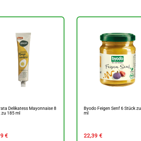
ata Delikatess Mayonnaise 8
Byodo Feigen Senf 6 Stück z
 zu 185 ml
ml
39
€
22,39
€