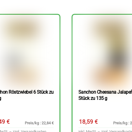
hon Röstzwiebel 6 Stück zu
Sanchon Cheesana Jalape
g
Stück zu 135 g
,49
€
18,59
€
Preis/kg : 22,84 €
Preis/kg : 
MwSt. – zzgl.
Versandkosten
inkl. MwSt. – zzgl.
Versandkost