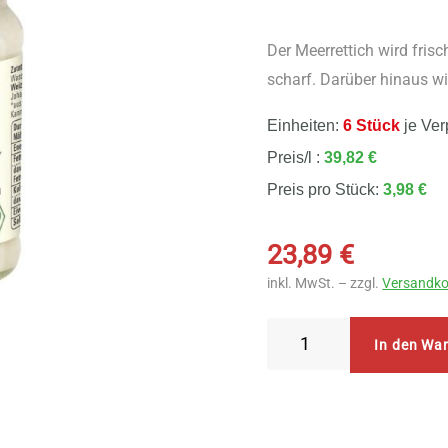
Der Meerrettich wird fris
scharf. Darüber hinaus wi
Einheiten:
6 Stück
je Ver
Preis/l :
39,82 €
Preis pro Stück:
3,98 €
23,89
€
inkl. MwSt. – zzgl.
Versandko
Byodo
In den Wa
Tafel
Meerrettich
6
Stück