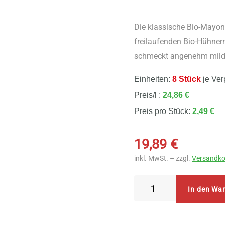
Die klassische Bio-Mayon
freilaufenden Bio-Hühnern
schmeckt angenehm mild
Einheiten:
8 Stück
je Ver
Preis/l :
24,86 €
Preis pro Stück:
2,49 €
19,89
€
inkl. MwSt. – zzgl.
Versandko
Byodo
In den Wa
Delikatess
Mayonnaise