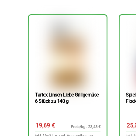
Tartex Linsen Liebe Grillgemüse
Spie
6 Stück zu 140 g
Floc
19,69
€
25
Preis/kg : 23,43 €
inkl. MwSt. – zzgl.
Versandkosten
inkl. 