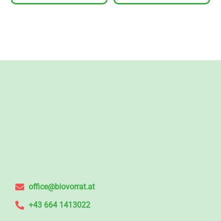
office@biovorrat.at
+43 664 1413022