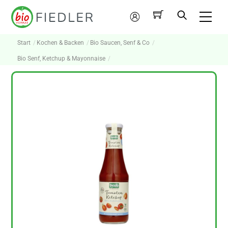
Skip
Me
to
Mein
content
Konto
Start
Kochen & Backen
Bio Saucen, Senf & Co
Bio Senf, Ketchup & Mayonnaise