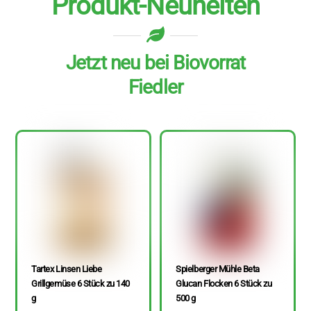
Produkt-Neuheiten
Jetzt neu bei Biovorrat
Fiedler
Tartex Linsen Liebe
Spielberger Mühle Beta
Grillgemüse 6 Stück zu 140
Glucan Flocken 6 Stück zu
g
500 g