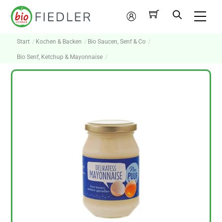
Skip
Me
to
Mein
content
Konto
Start
Kochen & Backen
Bio Saucen, Senf & Co
Bio Senf, Ketchup & Mayonnaise