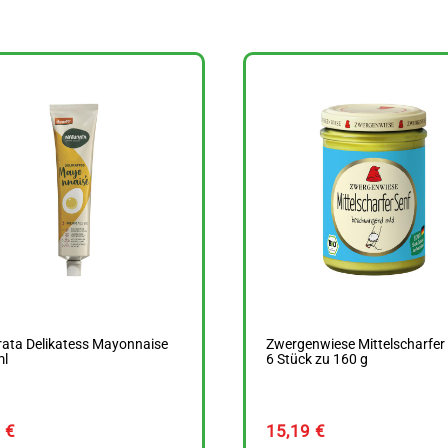
ata Delikatess Mayonnaise
Zwergenwiese Mittelscharfer
ml
6 Stück zu 160 g
9
€
15,19
€