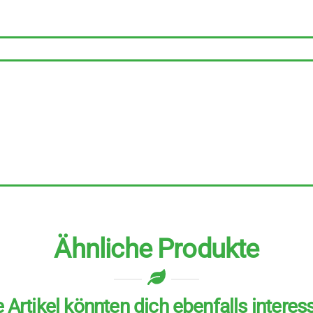
Fondue
Senf
6
Stück
zu
200
ml
Menge
Ähnliche Produkte
 Artikel könnten dich ebenfalls interes