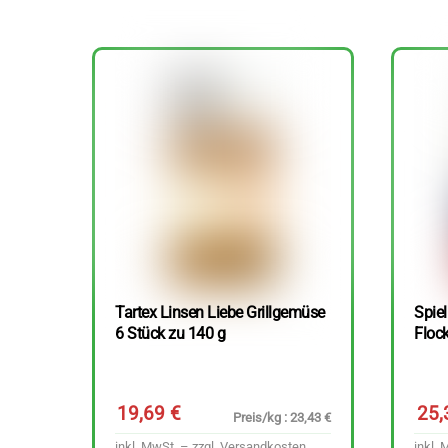
Tartex Linsen Liebe Grillgemüse
Spie
6 Stück zu 140 g
Floc
19,69
€
25
Preis/kg : 23,43 €
inkl. MwSt. – zzgl.
Versandkosten
inkl. 