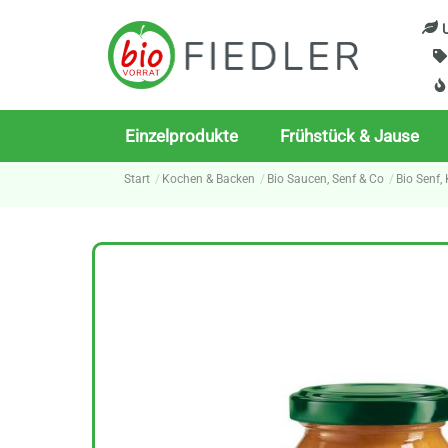
Skip
U
to
content
Einzelprodukte
Frühstück & Jause
Start
Kochen & Backen
Bio Saucen, Senf & Co
Bio Senf