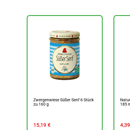
Zwergenwiese Süßer Senf 6 Stück
Natur
zu 160 g
185 
15,19
€
4,3