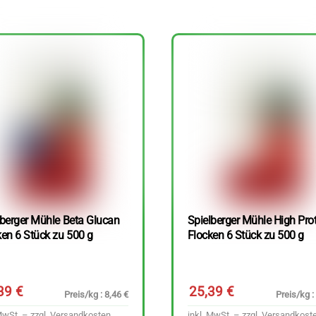
lberger Mühle Beta Glucan
Spielberger Mühle High Pro
ken 6 Stück zu 500 g
Flocken 6 Stück zu 500 g
,39
€
25,39
€
Preis/kg : 8,46 €
Preis/kg :
MwSt. – zzgl.
Versandkosten
inkl. MwSt. – zzgl.
Versandkost