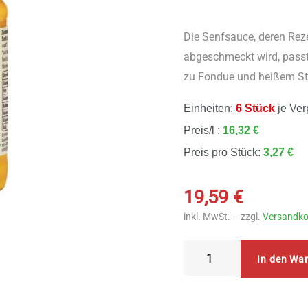
Die Senfsauce, deren Rez
abgeschmeckt wird, passt 
zu Fondue und heißem St
Einheiten:
6 Stück
je Ver
Preis/l :
16,32 €
Preis pro Stück:
3,27 €
19,59
€
inkl. MwSt. – zzgl.
Versandko
Byodo
In den Wa
Grill
&