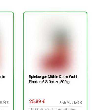
tein
Spielberger Mühle Darm Wohl
Flocken 6 Stück zu 500 g
25,39
€
 8,46 €
Preis/kg : 8,46 €
en
inkl. MwSt. – zzgl.
Versandkosten